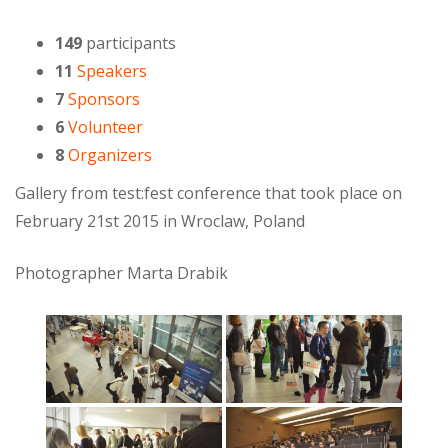
149
participants
11
Speakers
7
Sponsors
6
Volunteer
8
Organizers
Gallery from test:fest conference that took place on
February 21st 2015 in Wroclaw, Poland
Photographer Marta Drabik