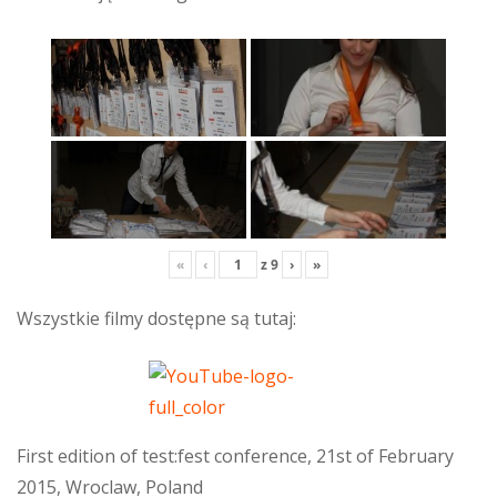
«
‹
z
9
›
»
Wszystkie filmy dostępne są tutaj:
First edition of test:fest conference, 21st of February
2015, Wroclaw, Poland