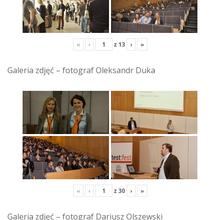
«
‹
z
13
›
»
Galeria zdjęć – fotograf Oleksandr Duka
«
‹
z
30
›
»
Galeria zdjęć – fotograf Dariusz Olszewski