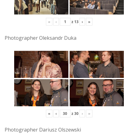
«
‹
z
13
›
»
Photographer Oleksandr Duka
«
‹
z
30
›
»
Photographer Dariusz Olszewski