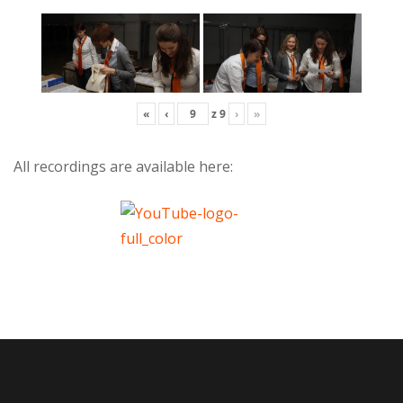
«
‹
z
9
›
»
All recordings are available here: