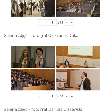
«
‹
z
13
›
»
Galeria zdjęć – fotograf Oleksandr Duka
«
‹
z
30
›
»
Galeria zdjęć – fotograf Dariusz Olszewski