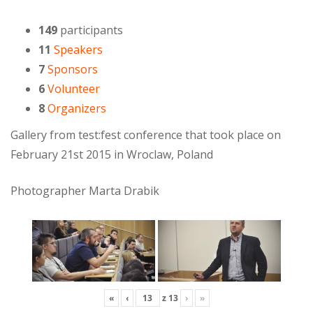
149
participants
11
Speakers
7
Sponsors
6
Volunteer
8
Organizers
Gallery from test:fest conference that took place on
February 21st 2015 in Wroclaw, Poland
Photographer Marta Drabik
«
‹
z
13
›
»