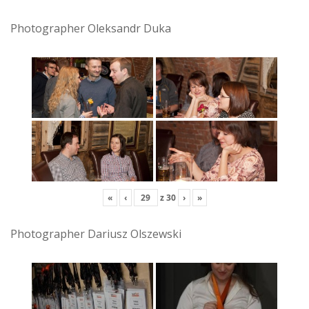
Photographer Oleksandr Duka
«
‹
z
30
›
»
Photographer Dariusz Olszewski