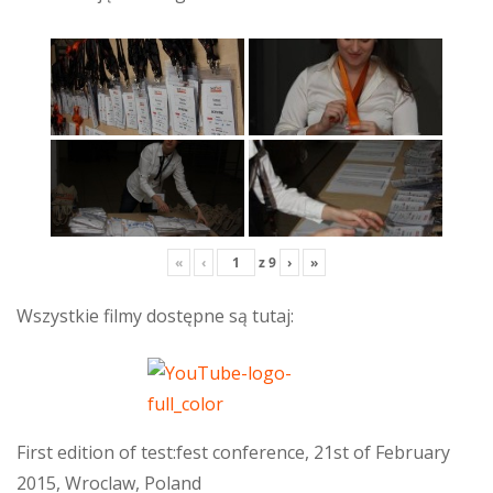
«
‹
z
9
›
»
Wszystkie filmy dostępne są tutaj:
First edition of test:fest conference, 21st of February
2015, Wroclaw, Poland