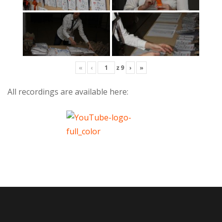
«
‹
z
9
›
»
All recordings are available here: