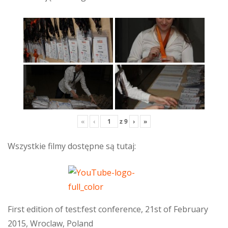
«
‹
z
9
›
»
Wszystkie filmy dostępne są tutaj:
First edition of test:fest conference, 21st of February
2015, Wroclaw, Poland