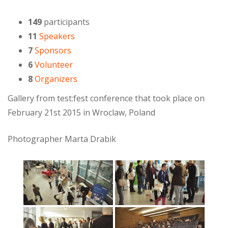
149
participants
11
Speakers
7
Sponsors
6
Volunteer
8
Organizers
Gallery from test:fest conference that took place on
February 21st 2015 in Wroclaw, Poland
Photographer Marta Drabik