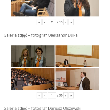
«
‹
z
13
›
»
Galeria zdjęć – fotograf Oleksandr Duka
«
‹
z
30
›
»
Galeria zdjęć – fotograf Dariusz Olszewski