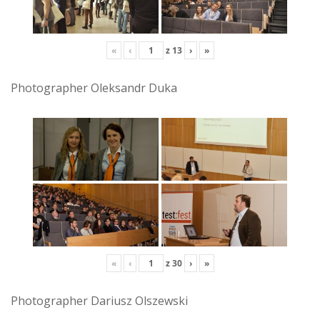
«
‹
z
13
›
»
Photographer Oleksandr Duka
«
‹
z
30
›
»
Photographer Dariusz Olszewski