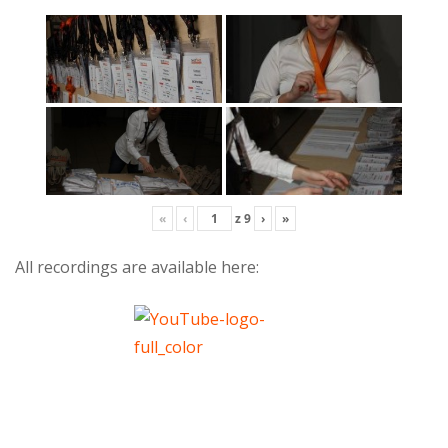
«
‹
z
9
›
»
All recordings are available here: