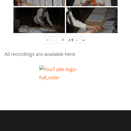
«
‹
z
9
›
»
All recordings are available here: