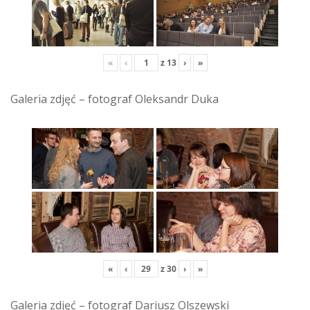
«
‹
z
13
›
»
Galeria zdjęć – fotograf Oleksandr Duka
«
‹
z
30
›
»
Galeria zdjęć – fotograf Dariusz Olszewski