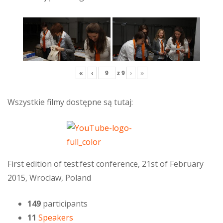
«
‹
z
9
›
»
Wszystkie filmy dostępne są tutaj:
First edition of test:fest conference, 21st of February
2015, Wroclaw, Poland
149
participants
11
Speakers