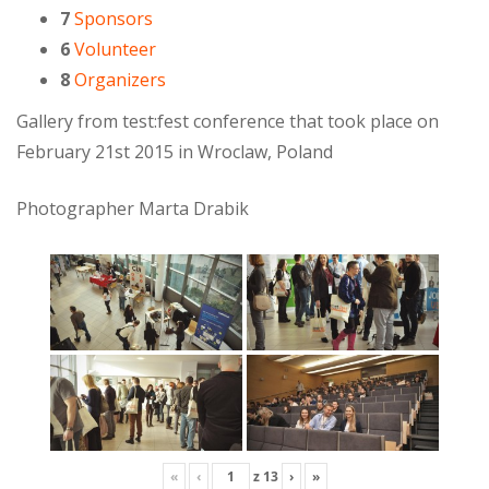
7
Sponsors
6
Volunteer
8
Organizers
Gallery from test:fest conference that took place on
February 21st 2015 in Wroclaw, Poland
Photographer Marta Drabik
«
‹
z
13
›
»