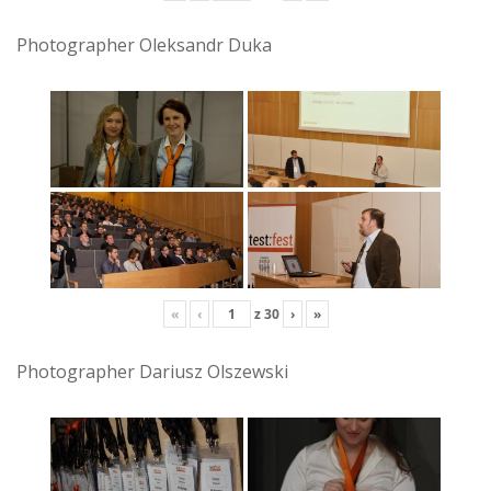
Photographer Oleksandr Duka
«
‹
z
30
›
»
Photographer Dariusz Olszewski