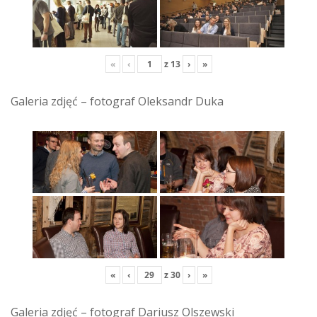
«
‹
z
13
›
»
Galeria zdjęć – fotograf Oleksandr Duka
«
‹
z
30
›
»
Galeria zdjęć – fotograf Dariusz Olszewski