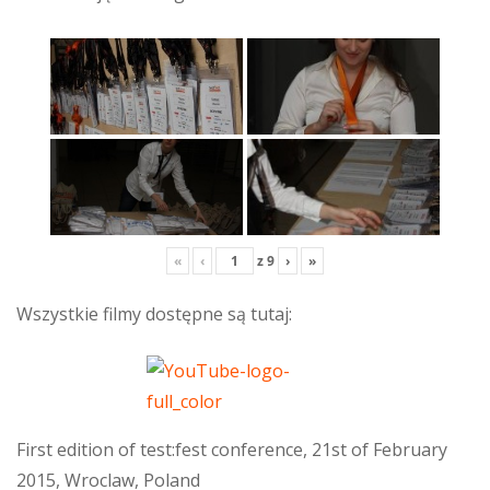
«
‹
z
9
›
»
Wszystkie filmy dostępne są tutaj:
First edition of test:fest conference, 21st of February
2015, Wroclaw, Poland