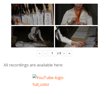
«
‹
z
9
›
»
All recordings are available here: