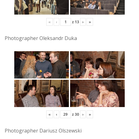
«
‹
z
13
›
»
Photographer Oleksandr Duka
«
‹
z
30
›
»
Photographer Dariusz Olszewski