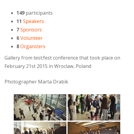
149
participants
11
Speakers
7
Sponsors
6
Volunteer
8
Organizers
Gallery from test:fest conference that took place on
February 21st 2015 in Wroclaw, Poland
Photographer Marta Drabik