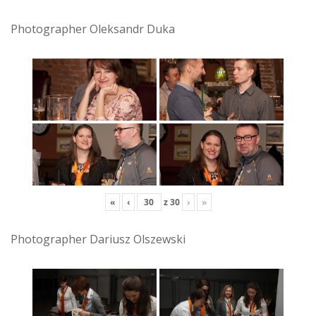
Photographer Oleksandr Duka
«
‹
z
30
›
»
Photographer Dariusz Olszewski