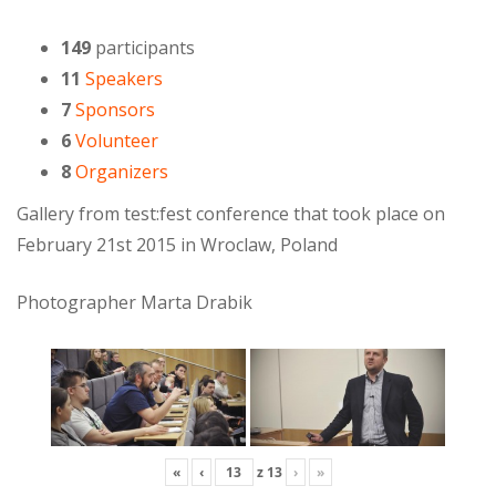
149
participants
11
Speakers
7
Sponsors
6
Volunteer
8
Organizers
Gallery from test:fest conference that took place on
February 21st 2015 in Wroclaw, Poland
Photographer Marta Drabik
«
‹
z
13
›
»