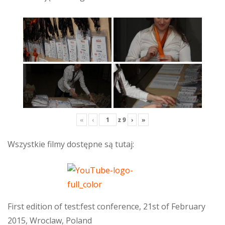
«
‹
z
9
›
»
Wszystkie filmy dostępne są tutaj:
First edition of test:fest conference, 21st of February
2015, Wroclaw, Poland