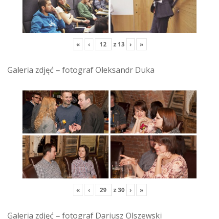
«
‹
z
13
›
»
Galeria zdjęć – fotograf Oleksandr Duka
«
‹
z
30
›
»
Galeria zdjęć – fotograf Dariusz Olszewski