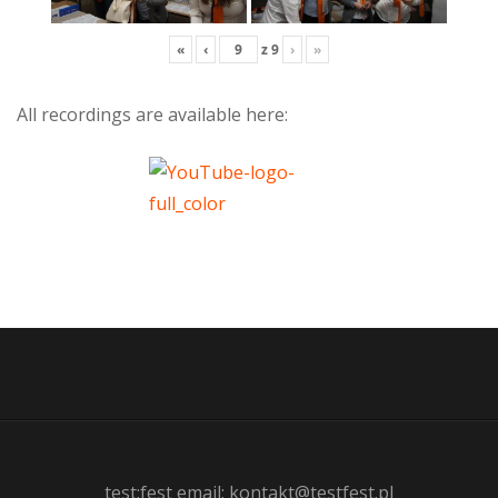
«
‹
z
9
›
»
All recordings are available here:
test:fest email: kontakt@testfest.pl