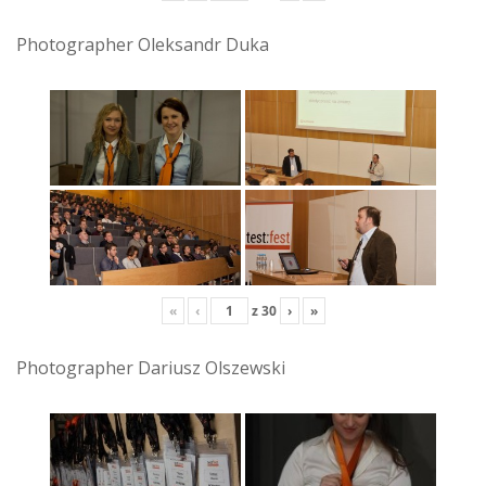
Photographer Oleksandr Duka
«
‹
z
30
›
»
Photographer Dariusz Olszewski