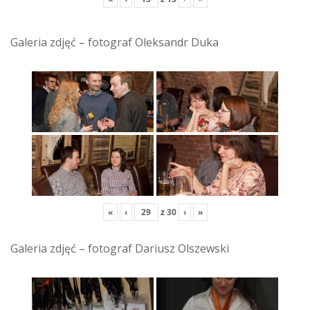
Galeria zdjęć – fotograf Oleksandr Duka
«
‹
z
30
›
»
Galeria zdjęć – fotograf Dariusz Olszewski