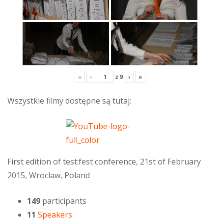
«
‹
z
9
›
»
Wszystkie filmy dostępne są tutaj:
First edition of test:fest conference, 21st of February
2015, Wroclaw, Poland
149
participants
11
Speakers