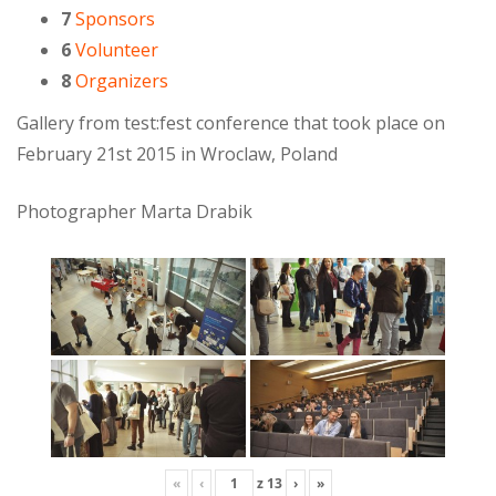
7
Sponsors
6
Volunteer
8
Organizers
Gallery from test:fest conference that took place on
February 21st 2015 in Wroclaw, Poland
Photographer Marta Drabik
«
‹
z
13
›
»