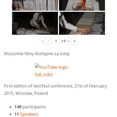
«
‹
z
9
›
»
Wszystkie filmy dostępne są tutaj:
First edition of test:fest conference, 21st of February
2015, Wroclaw, Poland
149
participants
11
Speakers