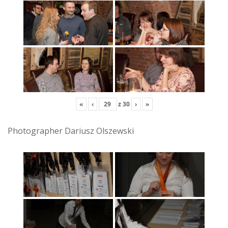
«
‹
z
30
›
»
Photographer Dariusz Olszewski