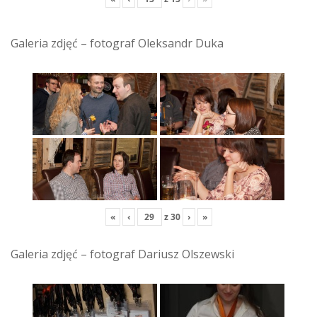
Galeria zdjęć – fotograf Oleksandr Duka
«
‹
z
30
›
»
Galeria zdjęć – fotograf Dariusz Olszewski