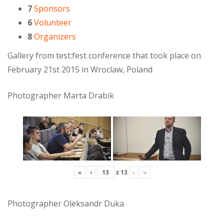
7
Sponsors
6
Volunteer
8
Organizers
Gallery from test:fest conference that took place on
February 21st 2015 in Wroclaw, Poland
Photographer Marta Drabik
«
‹
z
13
›
»
Photographer Oleksandr Duka