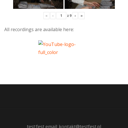
«
‹
z
9
›
»
All recordings are available here:
test:fest email: kontakt@testfest.pl