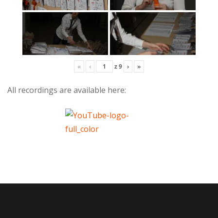
«
‹
z
9
›
»
All recordings are available here: