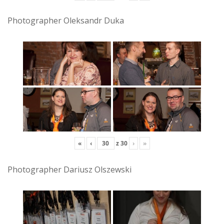
Photographer Oleksandr Duka
«
‹
z
30
›
»
Photographer Dariusz Olszewski