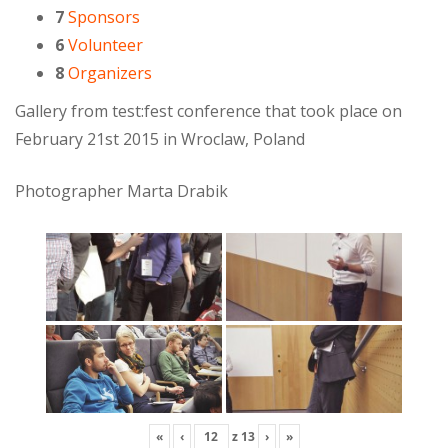
7
Sponsors
6
Volunteer
8
Organizers
Gallery from test:fest conference that took place on
February 21st 2015 in Wroclaw, Poland
Photographer Marta Drabik
«
‹
z
13
›
»