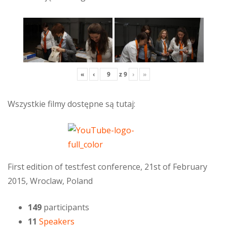
«
‹
z
9
›
»
Wszystkie filmy dostępne są tutaj:
First edition of test:fest conference, 21st of February
2015, Wroclaw, Poland
149
participants
11
Speakers