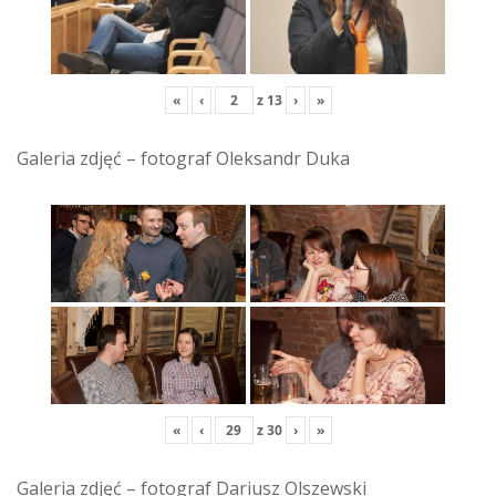
«
‹
z
13
›
»
Galeria zdjęć – fotograf Oleksandr Duka
«
‹
z
30
›
»
Galeria zdjęć – fotograf Dariusz Olszewski