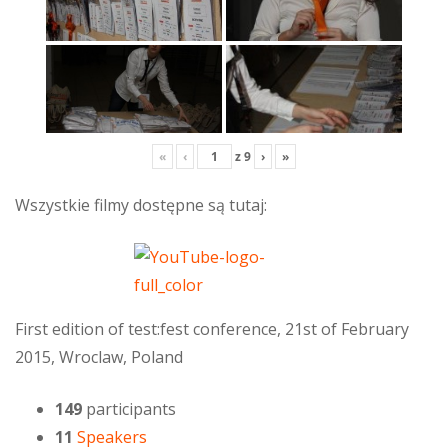
«
‹
z
9
›
»
Wszystkie filmy dostępne są tutaj:
First edition of test:fest conference, 21st of February
2015, Wroclaw, Poland
149
participants
11
Speakers