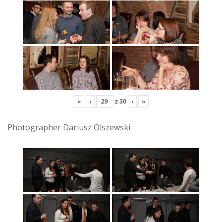
«
‹
z
30
›
»
Photographer Dariusz Olszewski