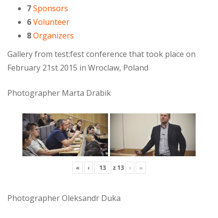
7
Sponsors
6
Volunteer
8
Organizers
Gallery from test:fest conference that took place on
February 21st 2015 in Wroclaw, Poland
Photographer Marta Drabik
«
‹
z
13
›
»
Photographer Oleksandr Duka