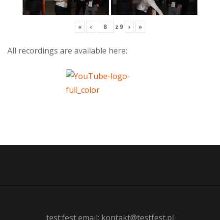
«
‹
z
9
›
»
All recordings are available here:
test:fest email: kontakt@testfest.pl