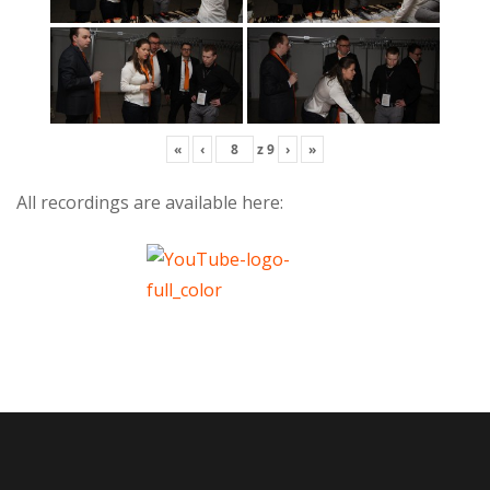
«
‹
z
9
›
»
All recordings are available here: