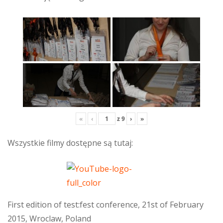
«
‹
z
9
›
»
Wszystkie filmy dostępne są tutaj:
First edition of test:fest conference, 21st of February
2015, Wroclaw, Poland