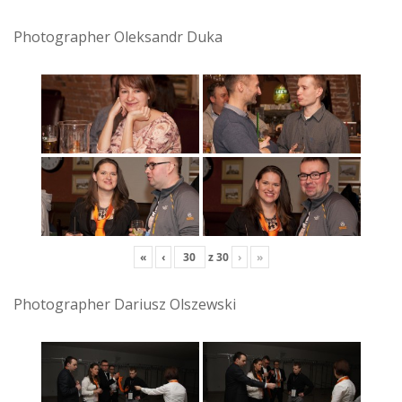
Photographer Oleksandr Duka
«
‹
z
30
›
»
Photographer Dariusz Olszewski