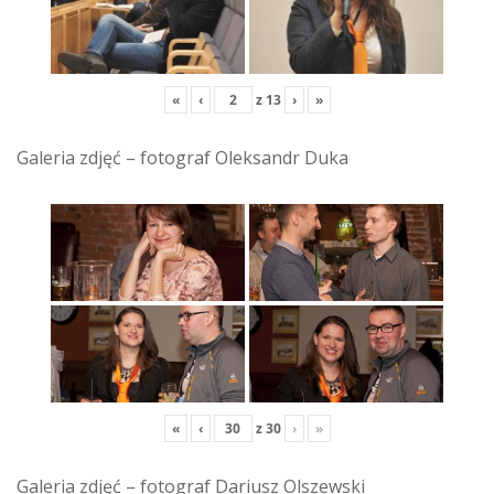
«
‹
z
13
›
»
Galeria zdjęć – fotograf Oleksandr Duka
«
‹
z
30
›
»
Galeria zdjęć – fotograf Dariusz Olszewski