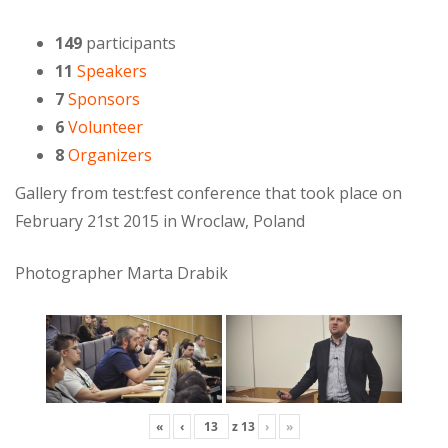
149
participants
11
Speakers
7
Sponsors
6
Volunteer
8
Organizers
Gallery from test:fest conference that took place on
February 21st 2015 in Wroclaw, Poland
Photographer Marta Drabik
«
‹
z
13
›
»