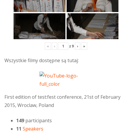
«
‹
z
9
›
»
Wszystkie filmy dostępne są tutaj:
First edition of test:fest conference, 21st of February
2015, Wroclaw, Poland
149
participants
11
Speakers