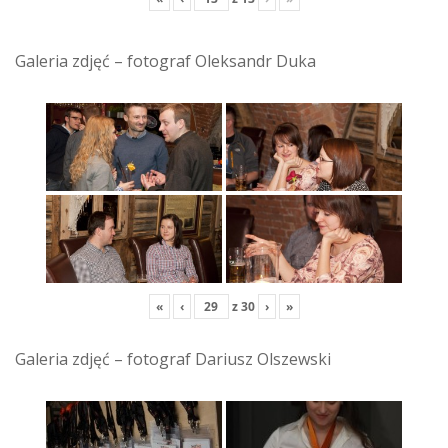
Galeria zdjęć – fotograf Oleksandr Duka
«
‹
z
30
›
»
Galeria zdjęć – fotograf Dariusz Olszewski