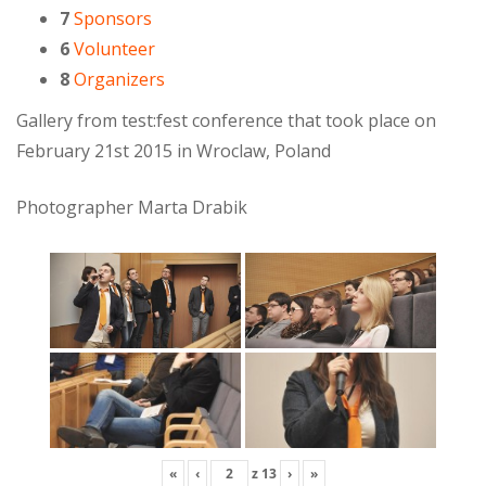
7
Sponsors
6
Volunteer
8
Organizers
Gallery from test:fest conference that took place on
February 21st 2015 in Wroclaw, Poland
Photographer Marta Drabik
«
‹
z
13
›
»