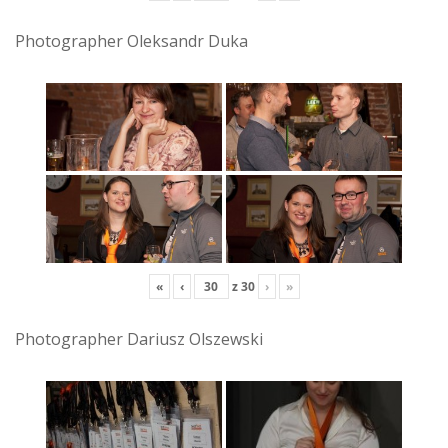
Photographer Oleksandr Duka
«
‹
z
30
›
»
Photographer Dariusz Olszewski