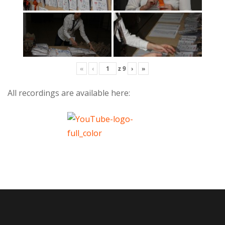
«
‹
z
9
›
»
All recordings are available here: