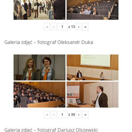
«
‹
z
13
›
»
Galeria zdjęć – fotograf Oleksandr Duka
«
‹
z
30
›
»
Galeria zdjęć – fotograf Dariusz Olszewski