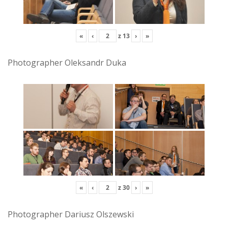
«
‹
z
13
›
»
Photographer Oleksandr Duka
«
‹
z
30
›
»
Photographer Dariusz Olszewski