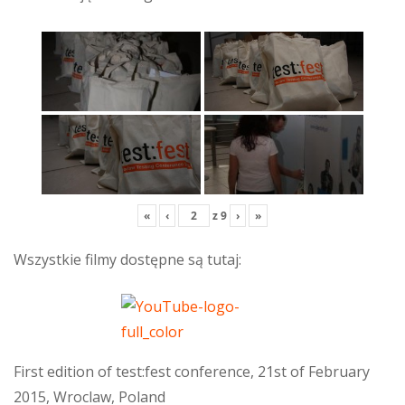
«
‹
z
9
›
»
Wszystkie filmy dostępne są tutaj:
First edition of test:fest conference, 21st of February
2015, Wroclaw, Poland