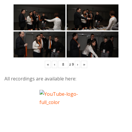
«
‹
z
9
›
»
All recordings are available here: