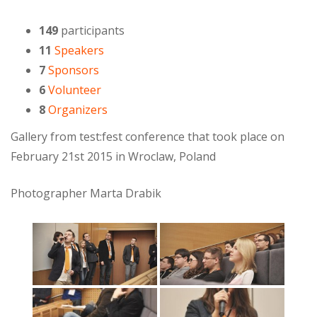
149
participants
11
Speakers
7
Sponsors
6
Volunteer
8
Organizers
Gallery from test:fest conference that took place on
February 21st 2015 in Wroclaw, Poland
Photographer Marta Drabik