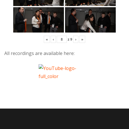
«
‹
z
9
›
»
All recordings are available here: