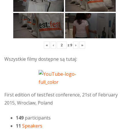
«
‹
z
9
›
»
Wszystkie filmy dostępne są tutaj:
First edition of test:fest conference, 21st of February
2015, Wroclaw, Poland
149
participants
11
Speakers