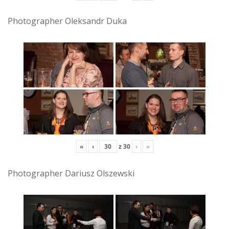
Photographer Oleksandr Duka
«
‹
z
30
›
»
Photographer Dariusz Olszewski