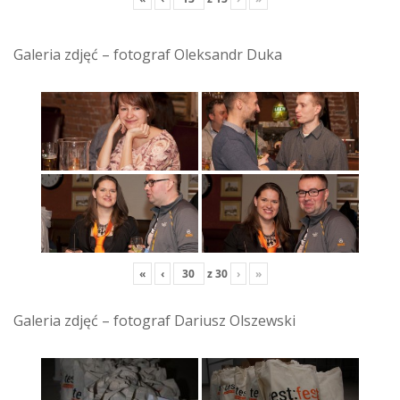
Galeria zdjęć – fotograf Oleksandr Duka
«
‹
z
30
›
»
Galeria zdjęć – fotograf Dariusz Olszewski