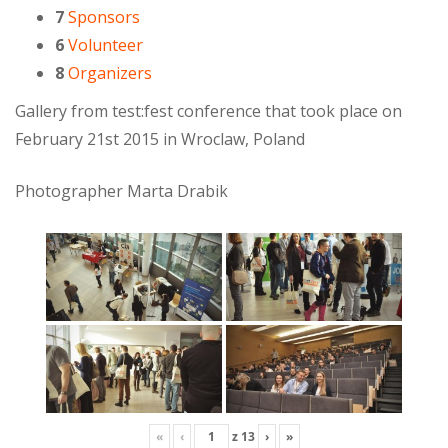
7
Sponsors
6
Volunteer
8
Organizers
Gallery from test:fest conference that took place on
February 21st 2015 in Wroclaw, Poland
Photographer Marta Drabik
«
‹
z
13
›
»