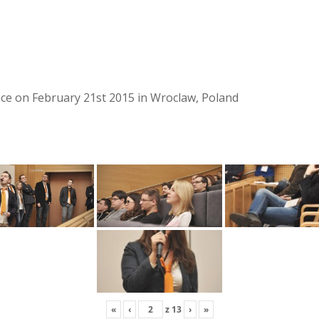
lace on February 21st 2015 in Wroclaw, Poland
«
‹
z
13
›
»