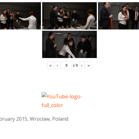
«
‹
z
9
›
»
February 2015, Wroclaw, Poland