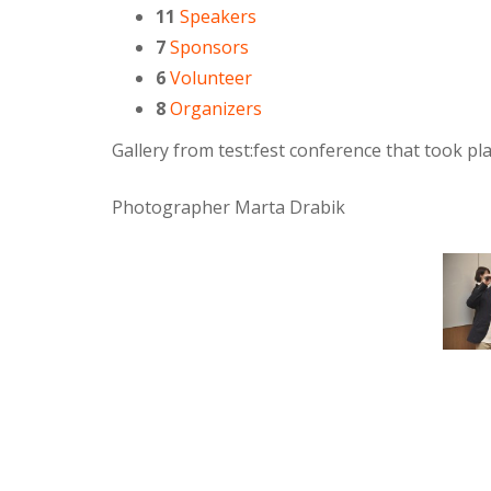
11
Speakers
7
Sponsors
6
Volunteer
8
Organizers
Gallery from test:fest conference that took p
Photographer Marta Drabik