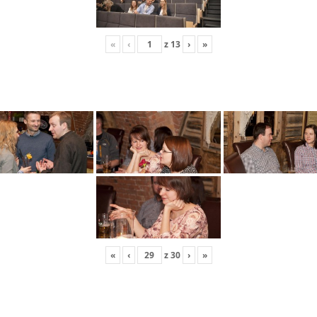
«
‹
z
13
›
»
«
‹
z
30
›
»