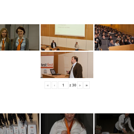
«
‹
z
30
›
»