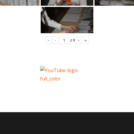
«
‹
z
9
›
»