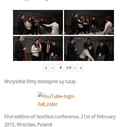
«
‹
z
9
›
»
Wszystkie filmy dostępne są tutaj:
First edition of test:fest conference, 21st of February
2015, Wroclaw, Poland