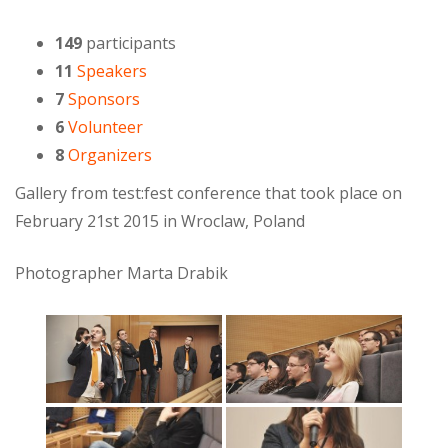
149
participants
11
Speakers
7
Sponsors
6
Volunteer
8
Organizers
Gallery from test:fest conference that took place on
February 21st 2015 in Wroclaw, Poland
Photographer Marta Drabik