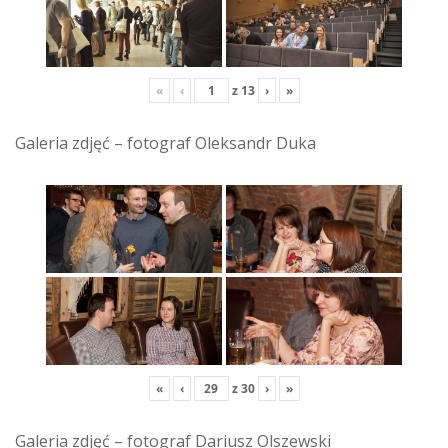
«
‹
z
13
›
»
Galeria zdjęć – fotograf Oleksandr Duka
«
‹
z
30
›
»
Galeria zdjęć – fotograf Dariusz Olszewski