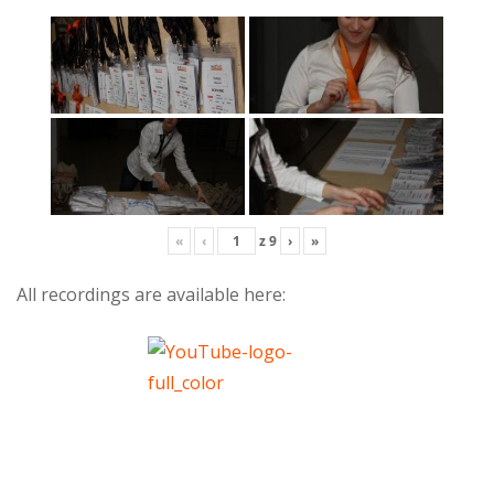
«
‹
z
9
›
»
All recordings are available here: