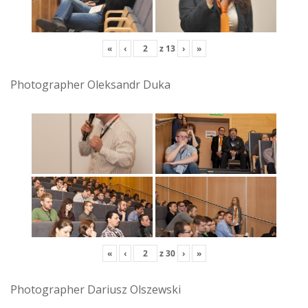
«
‹
z
13
›
»
Photographer Oleksandr Duka
«
‹
z
30
›
»
Photographer Dariusz Olszewski