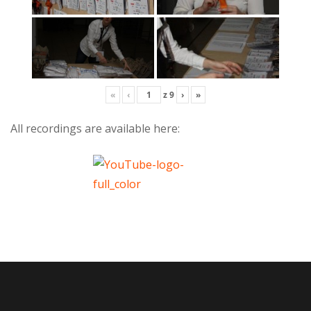
«
‹
z
9
›
»
All recordings are available here: