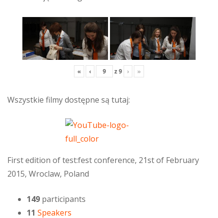
«
‹
z
9
›
»
Wszystkie filmy dostępne są tutaj:
First edition of test:fest conference, 21st of February
2015, Wroclaw, Poland
149
participants
11
Speakers