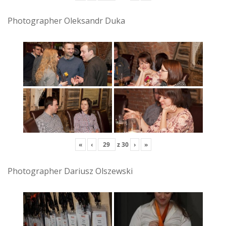
Photographer Oleksandr Duka
«
‹
z
30
›
»
Photographer Dariusz Olszewski