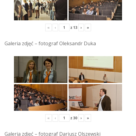
«
‹
z
13
›
»
Galeria zdjęć – fotograf Oleksandr Duka
«
‹
z
30
›
»
Galeria zdjęć – fotograf Dariusz Olszewski