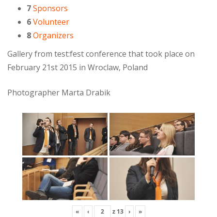
7
Sponsors
6
Volunteer
8
Organizers
Gallery from test:fest conference that took place on
February 21st 2015 in Wroclaw, Poland
Photographer Marta Drabik
«
‹
z
13
›
»