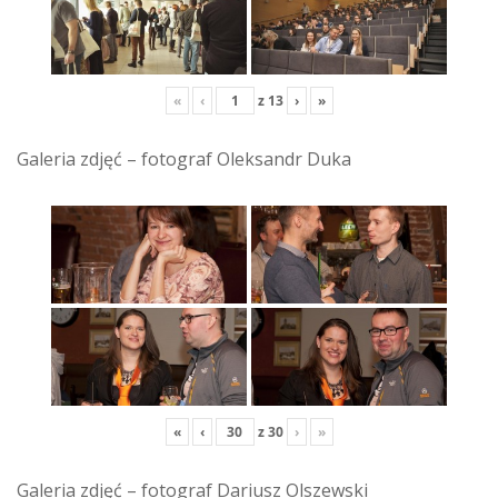
«
‹
z
13
›
»
Galeria zdjęć – fotograf Oleksandr Duka
«
‹
z
30
›
»
Galeria zdjęć – fotograf Dariusz Olszewski