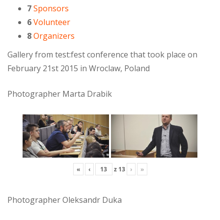
7
Sponsors
6
Volunteer
8
Organizers
Gallery from test:fest conference that took place on
February 21st 2015 in Wroclaw, Poland
Photographer Marta Drabik
«
‹
z
13
›
»
Photographer Oleksandr Duka