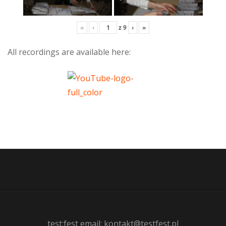
«
‹
z
9
›
»
All recordings are available here:
test:fest email: kontakt@testfest.pl