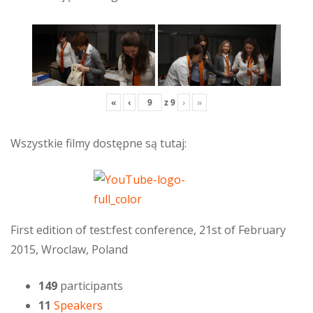
«
‹
z
9
›
»
Wszystkie filmy dostępne są tutaj:
First edition of test:fest conference, 21st of February
2015, Wroclaw, Poland
149
participants
11
Speakers