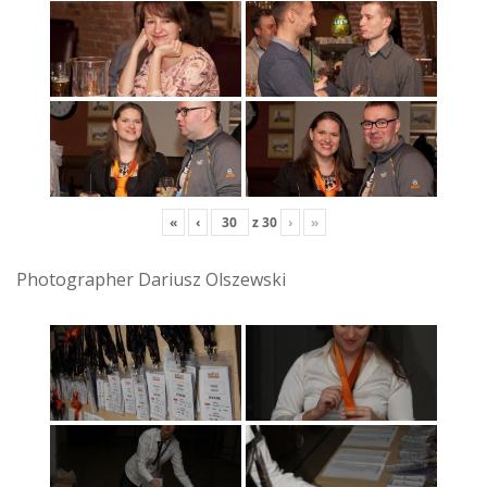
«
‹
z
30
›
»
Photographer Dariusz Olszewski