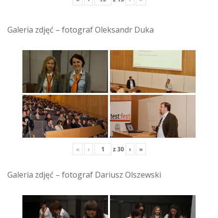
Galeria zdjęć – fotograf Oleksandr Duka
«
‹
z
30
›
»
Galeria zdjęć – fotograf Dariusz Olszewski