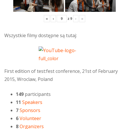
«
‹
z
9
›
»
Wszystkie filmy dostępne są tutaj:
First edition of test:fest conference, 21st of February
2015, Wroclaw, Poland
149
participants
11
Speakers
7
Sponsors
6
Volunteer
8
Organizers