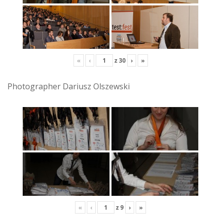
«
‹
z
30
›
»
Photographer Dariusz Olszewski
«
‹
z
9
›
»