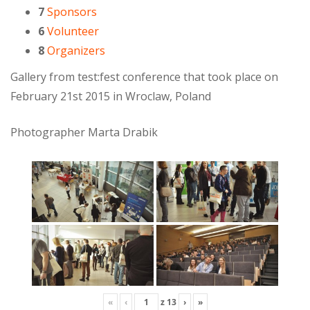
7
Sponsors
6
Volunteer
8
Organizers
Gallery from test:fest conference that took place on
February 21st 2015 in Wroclaw, Poland
Photographer Marta Drabik
«
‹
z
13
›
»