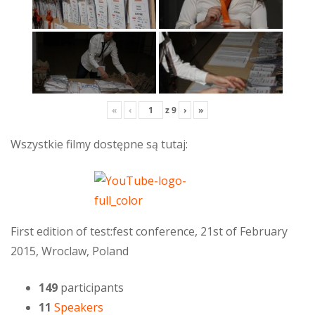
«
‹
z
9
›
»
Wszystkie filmy dostępne są tutaj:
First edition of test:fest conference, 21st of February
2015, Wroclaw, Poland
149
participants
11
Speakers