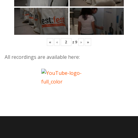
«
‹
z
9
›
»
All recordings are available here: