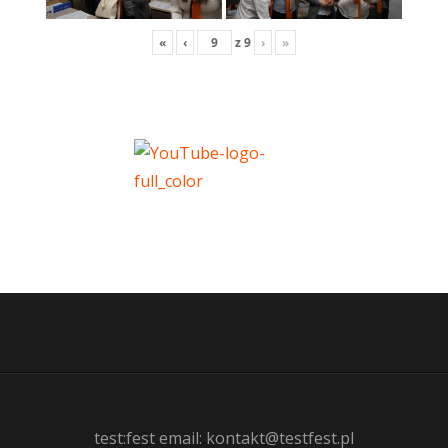
«
‹
z
9
›
»
test:fest email: kontakt@testfest.pl