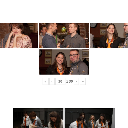
«
‹
z
30
›
»