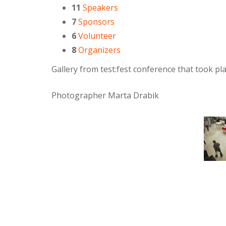
11
Speakers
7
Sponsors
6
Volunteer
8
Organizers
Gallery from test:fest conference that took p
Photographer Marta Drabik