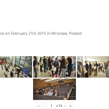
lace on February 21st 2015 in Wroclaw, Poland
«
‹
z
13
›
»