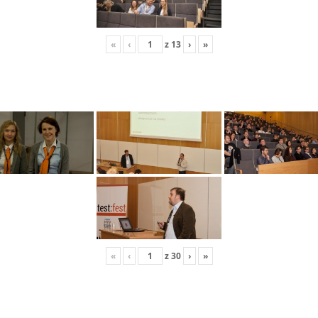
«
‹
z
13
›
»
«
‹
z
30
›
»