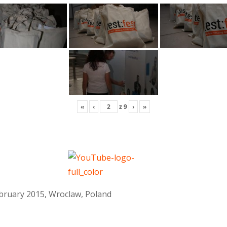
«
‹
z
9
›
»
February 2015, Wroclaw, Poland