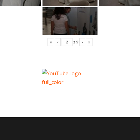
«
‹
z
9
›
»