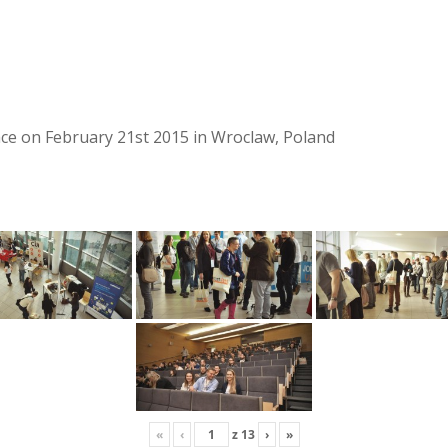
lace on February 21st 2015 in Wroclaw, Poland
«
‹
z
13
›
»