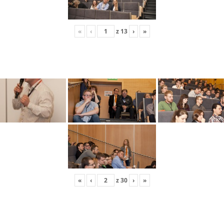
«
‹
z
13
›
»
«
‹
z
30
›
»