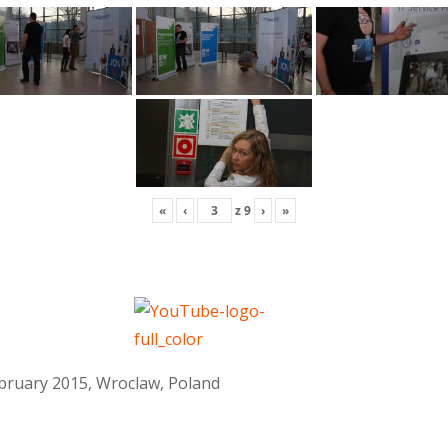
«
‹
z
9
›
»
February 2015, Wroclaw, Poland