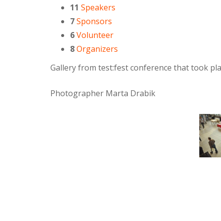
11
Speakers
7
Sponsors
6
Volunteer
8
Organizers
Gallery from test:fest conference that took p
Photographer Marta Drabik