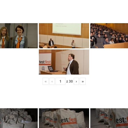
«
‹
z
30
›
»