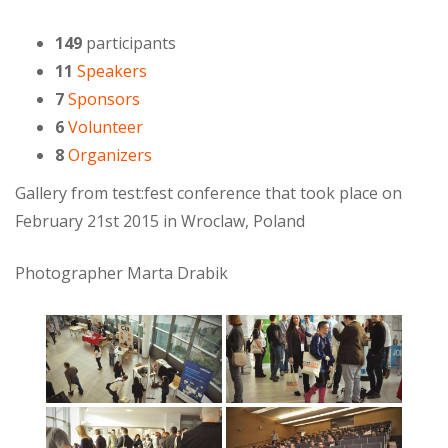
149
participants
11
Speakers
7
Sponsors
6
Volunteer
8
Organizers
Gallery from test:fest conference that took place on
February 21st 2015 in Wroclaw, Poland
Photographer Marta Drabik