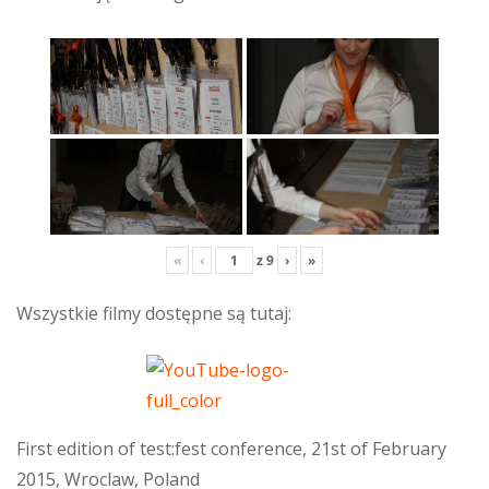
«
‹
z
9
›
»
Wszystkie filmy dostępne są tutaj:
First edition of test:fest conference, 21st of February
2015, Wroclaw, Poland