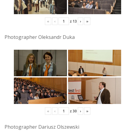
«
‹
z
13
›
»
Photographer Oleksandr Duka
«
‹
z
30
›
»
Photographer Dariusz Olszewski