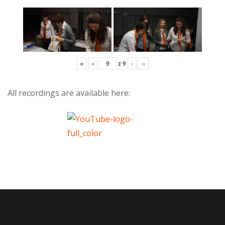
«
‹
z
9
›
»
All recordings are available here: