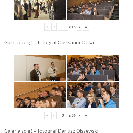
«
‹
z
13
›
»
Galeria zdjęć – fotograf Oleksandr Duka
«
‹
z
30
›
»
Galeria zdjęć – fotograf Dariusz Olszewski