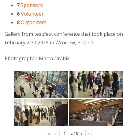
7
Sponsors
6
Volunteer
8
Organizers
Gallery from test:fest conference that took place on
February 21st 2015 in Wroclaw, Poland
Photographer Marta Drabik
«
‹
z
13
›
»