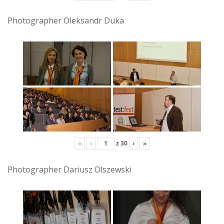
Photographer Oleksandr Duka
«
‹
z
30
›
»
Photographer Dariusz Olszewski