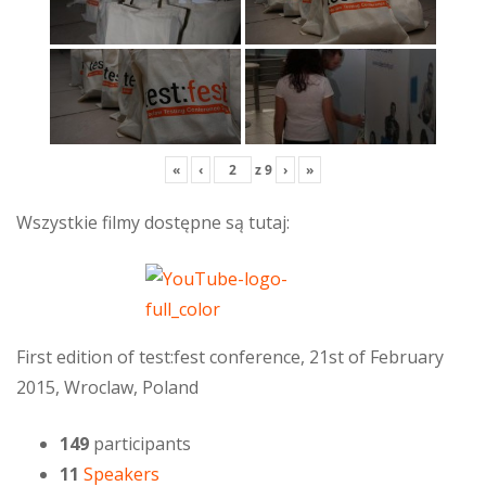
«
‹
z
9
›
»
Wszystkie filmy dostępne są tutaj:
First edition of test:fest conference, 21st of February
2015, Wroclaw, Poland
149
participants
11
Speakers