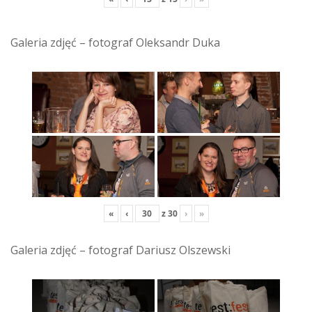
Galeria zdjęć – fotograf Oleksandr Duka
«
‹
z
30
›
»
Galeria zdjęć – fotograf Dariusz Olszewski