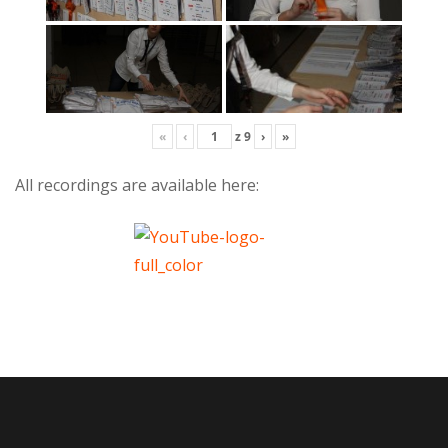
«
‹
z
9
›
»
All recordings are available here: