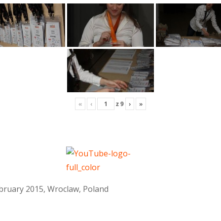
«
‹
z
9
›
»
February 2015, Wroclaw, Poland