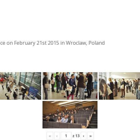
lace on February 21st 2015 in Wroclaw, Poland
«
‹
z
13
›
»