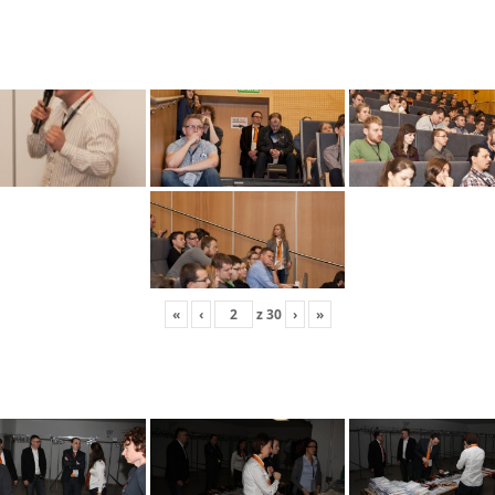
«
‹
z
30
›
»