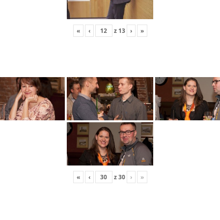
«
‹
z
13
›
»
«
‹
z
30
›
»