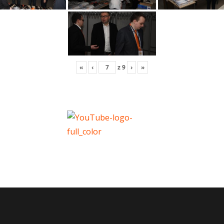
«
‹
z
9
›
»