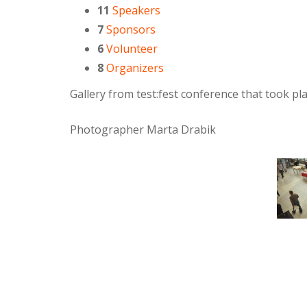
11
Speakers
7
Sponsors
6
Volunteer
8
Organizers
Gallery from test:fest conference that took p
Photographer Marta Drabik