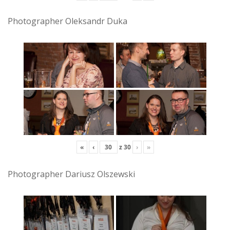
Photographer Oleksandr Duka
«
‹
z
30
›
»
Photographer Dariusz Olszewski