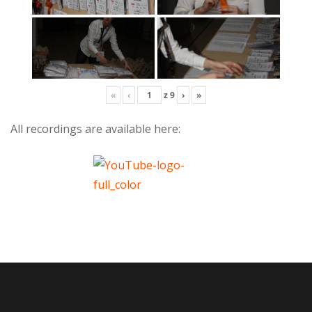
«
‹
z
9
›
»
All recordings are available here: