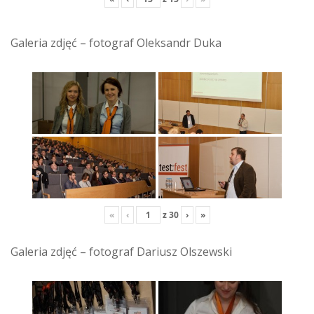
Galeria zdjęć – fotograf Oleksandr Duka
«
‹
z
30
›
»
Galeria zdjęć – fotograf Dariusz Olszewski