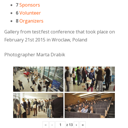
7
Sponsors
6
Volunteer
8
Organizers
Gallery from test:fest conference that took place on
February 21st 2015 in Wroclaw, Poland
Photographer Marta Drabik
«
‹
z
13
›
»