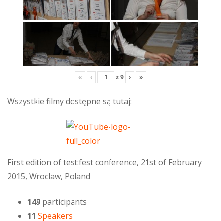
«
‹
z
9
›
»
Wszystkie filmy dostępne są tutaj:
First edition of test:fest conference, 21st of February
2015, Wroclaw, Poland
149
participants
11
Speakers