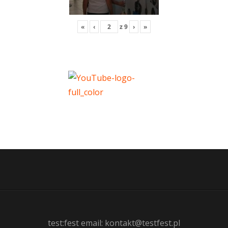
«
‹
z
9
›
»
test:fest email: kontakt@testfest.pl