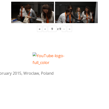
«
‹
z
9
›
»
February 2015, Wroclaw, Poland