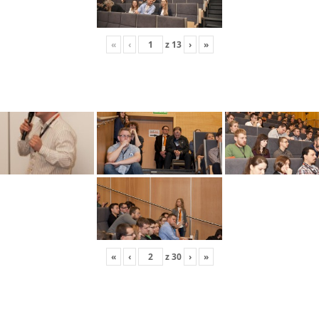
«
‹
z
13
›
»
«
‹
z
30
›
»