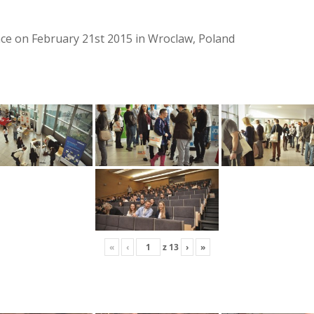
lace on February 21st 2015 in Wroclaw, Poland
«
‹
z
13
›
»