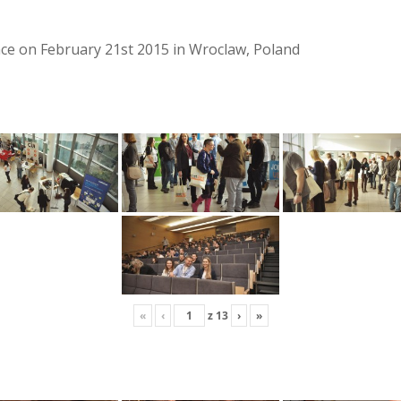
lace on February 21st 2015 in Wroclaw, Poland
«
‹
z
13
›
»