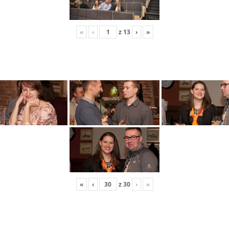
«
‹
z
13
›
»
«
‹
z
30
›
»