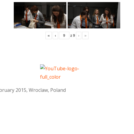
«
‹
z
9
›
»
February 2015, Wroclaw, Poland