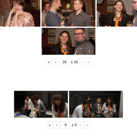
«
‹
z
30
›
»
«
‹
z
9
›
»