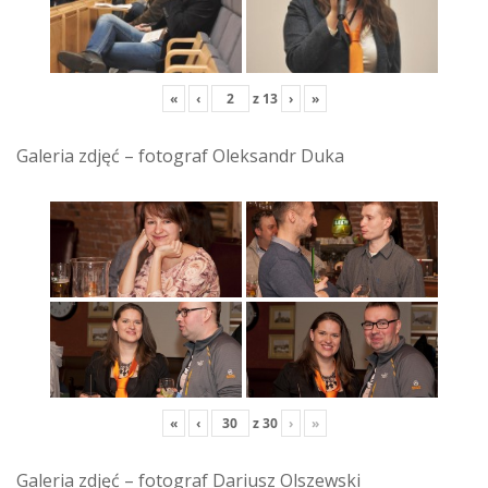
«
‹
z
13
›
»
Galeria zdjęć – fotograf Oleksandr Duka
«
‹
z
30
›
»
Galeria zdjęć – fotograf Dariusz Olszewski