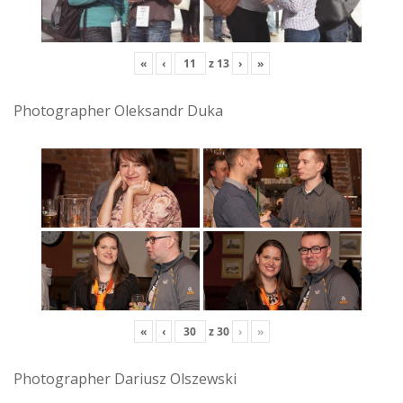
«
‹
z
13
›
»
Photographer Oleksandr Duka
«
‹
z
30
›
»
Photographer Dariusz Olszewski