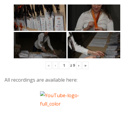
«
‹
z
9
›
»
All recordings are available here: