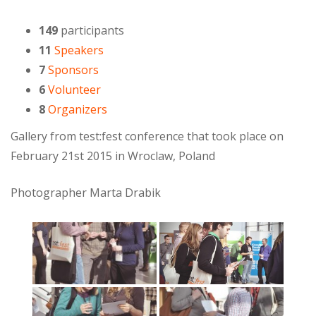
149
participants
11
Speakers
7
Sponsors
6
Volunteer
8
Organizers
Gallery from test:fest conference that took place on
February 21st 2015 in Wroclaw, Poland
Photographer Marta Drabik