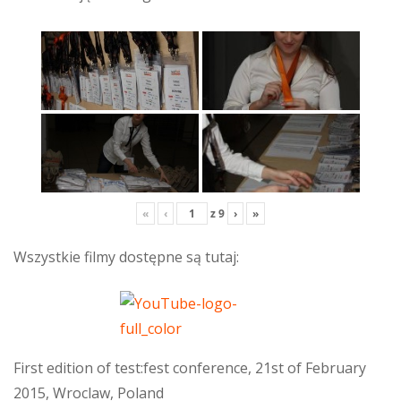
«
‹
z
9
›
»
Wszystkie filmy dostępne są tutaj:
First edition of test:fest conference, 21st of February
2015, Wroclaw, Poland