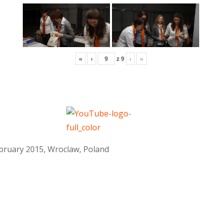
«
‹
z
9
›
»
February 2015, Wroclaw, Poland