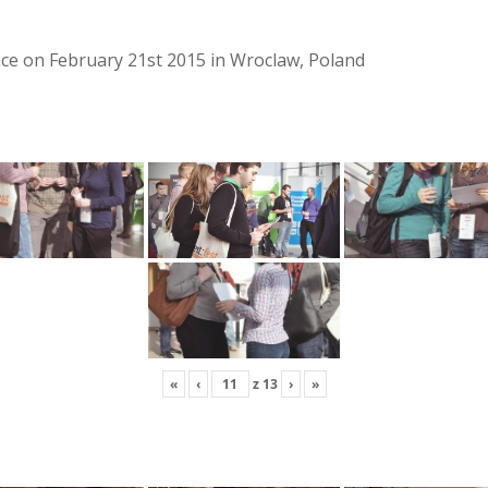
lace on February 21st 2015 in Wroclaw, Poland
«
‹
z
13
›
»