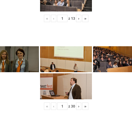
«
‹
z
13
›
»
«
‹
z
30
›
»