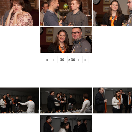
«
‹
z
30
›
»