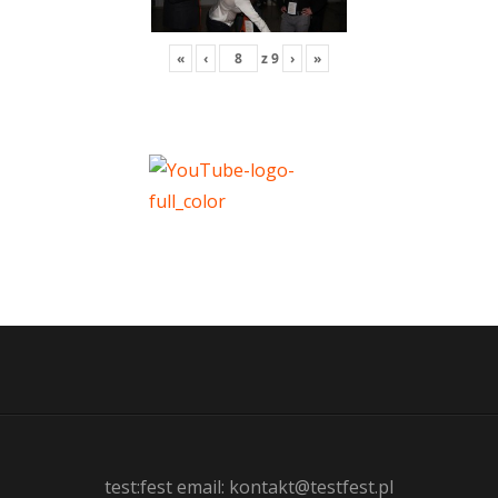
«
‹
z
9
›
»
test:fest email: kontakt@testfest.pl