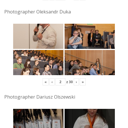
Photographer Oleksandr Duka
«
‹
z
30
›
»
Photographer Dariusz Olszewski