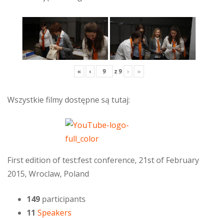
«
‹
z
9
›
»
Wszystkie filmy dostępne są tutaj:
First edition of test:fest conference, 21st of February
2015, Wroclaw, Poland
149
participants
11
Speakers