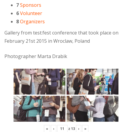
7
Sponsors
6
Volunteer
8
Organizers
Gallery from test:fest conference that took place on
February 21st 2015 in Wroclaw, Poland
Photographer Marta Drabik
«
‹
z
13
›
»