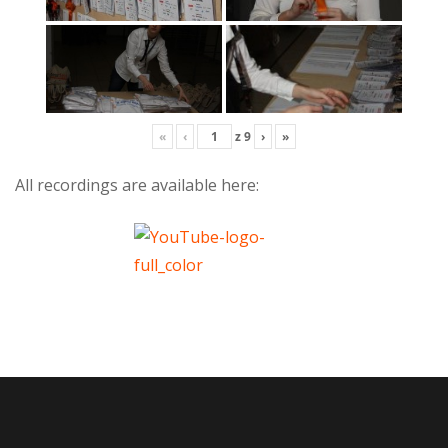
«
‹
z
9
›
»
All recordings are available here: