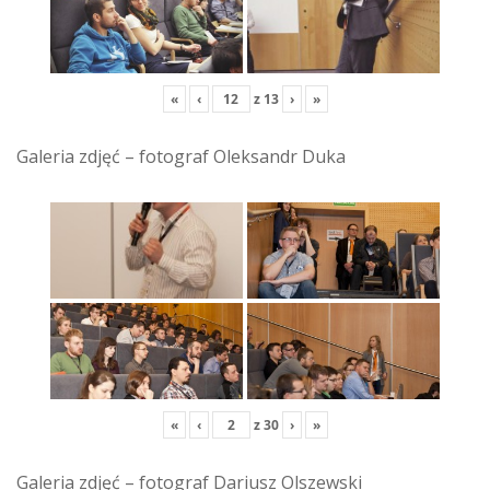
«
‹
z
13
›
»
Galeria zdjęć – fotograf Oleksandr Duka
«
‹
z
30
›
»
Galeria zdjęć – fotograf Dariusz Olszewski