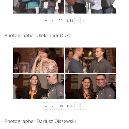
«
‹
z
13
›
»
Photographer Oleksandr Duka
«
‹
z
30
›
»
Photographer Dariusz Olszewski