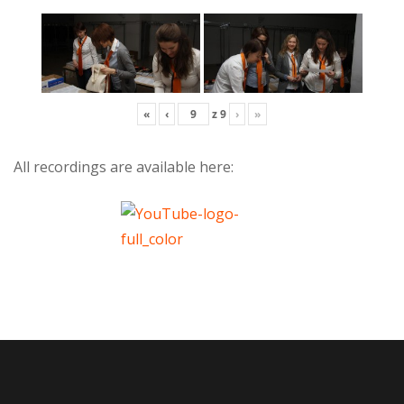
«
‹
z
9
›
»
All recordings are available here: