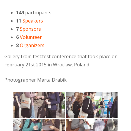
149
participants
11
Speakers
7
Sponsors
6
Volunteer
8
Organizers
Gallery from test:fest conference that took place on
February 21st 2015 in Wroclaw, Poland
Photographer Marta Drabik