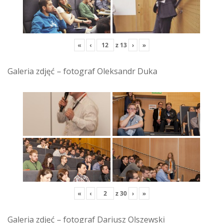
«
‹
z
13
›
»
Galeria zdjęć – fotograf Oleksandr Duka
«
‹
z
30
›
»
Galeria zdjęć – fotograf Dariusz Olszewski