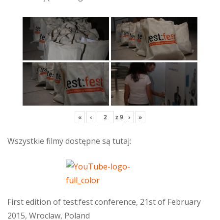
«
‹
z
9
›
»
Wszystkie filmy dostępne są tutaj:
First edition of test:fest conference, 21st of February
2015, Wroclaw, Poland