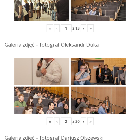
«
‹
z
13
›
»
Galeria zdjęć – fotograf Oleksandr Duka
«
‹
z
30
›
»
Galeria zdjęć – fotograf Dariusz Olszewski