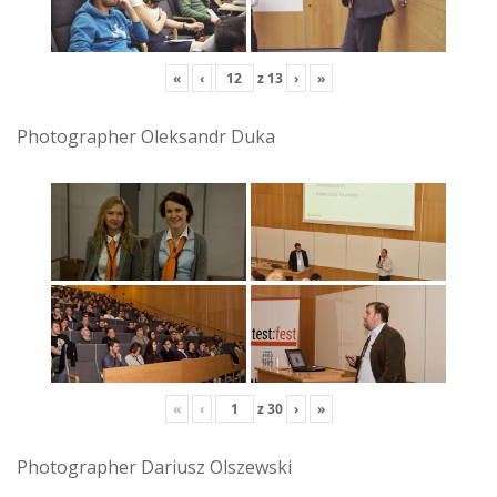
«
‹
z
13
›
»
Photographer Oleksandr Duka
«
‹
z
30
›
»
Photographer Dariusz Olszewski