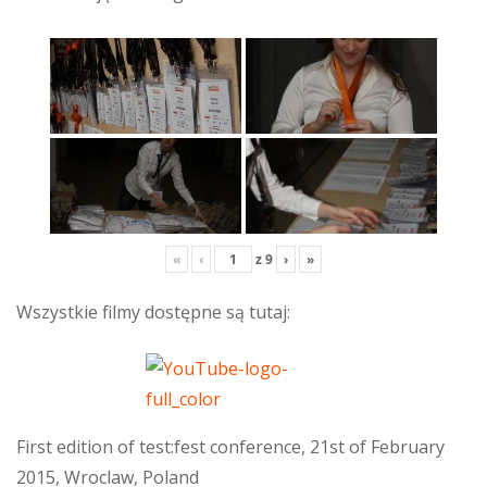
«
‹
z
9
›
»
Wszystkie filmy dostępne są tutaj:
First edition of test:fest conference, 21st of February
2015, Wroclaw, Poland