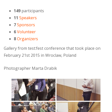
149
participants
11
Speakers
7
Sponsors
6
Volunteer
8
Organizers
Gallery from test:fest conference that took place on
February 21st 2015 in Wroclaw, Poland
Photographer Marta Drabik