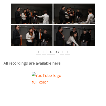
«
‹
z
9
›
»
All recordings are available here: