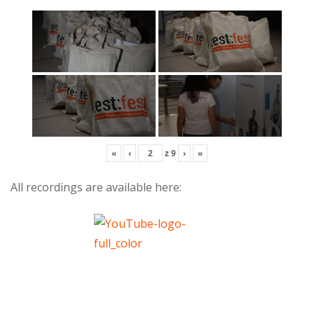
«
‹
z
9
›
»
All recordings are available here: