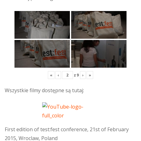
«
‹
z
9
›
»
Wszystkie filmy dostępne są tutaj:
First edition of test:fest conference, 21st of February
2015, Wroclaw, Poland