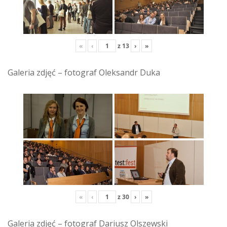
«
‹
z
13
›
»
Galeria zdjęć – fotograf Oleksandr Duka
«
‹
z
30
›
»
Galeria zdjęć – fotograf Dariusz Olszewski