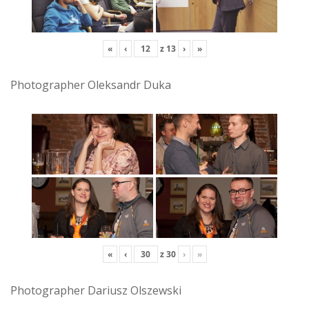
«
‹
z
13
›
»
Photographer Oleksandr Duka
«
‹
z
30
›
»
Photographer Dariusz Olszewski