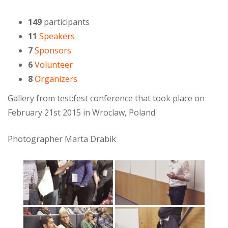
149
participants
11
Speakers
7
Sponsors
6
Volunteer
8
Organizers
Gallery from test:fest conference that took place on
February 21st 2015 in Wroclaw, Poland
Photographer Marta Drabik