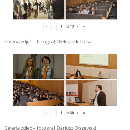
«
‹
z
13
›
»
Galeria zdjęć – fotograf Oleksandr Duka
«
‹
z
30
›
»
Galeria zdjęć – fotograf Dariusz Olszewski