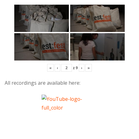
«
‹
z
9
›
»
All recordings are available here: