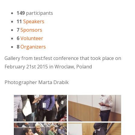
149
participants
11
Speakers
7
Sponsors
6
Volunteer
8
Organizers
Gallery from test:fest conference that took place on
February 21st 2015 in Wroclaw, Poland
Photographer Marta Drabik