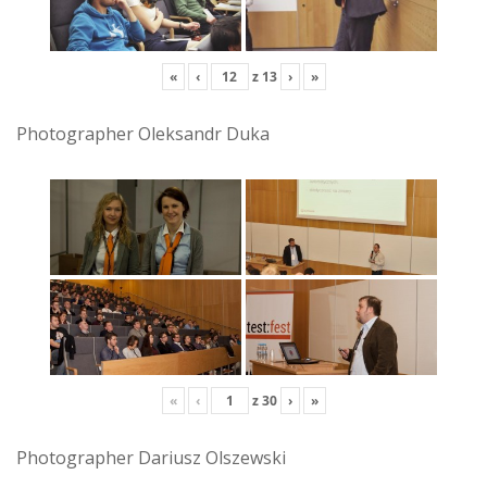
«
‹
z
13
›
»
Photographer Oleksandr Duka
«
‹
z
30
›
»
Photographer Dariusz Olszewski