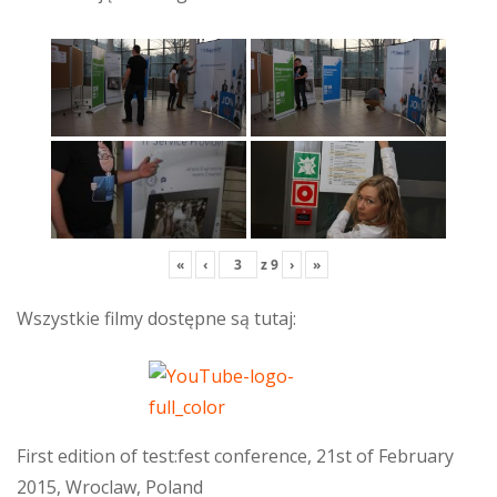
«
‹
z
9
›
»
Wszystkie filmy dostępne są tutaj:
First edition of test:fest conference, 21st of February
2015, Wroclaw, Poland