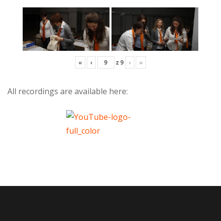
«
‹
z
9
›
»
All recordings are available here: