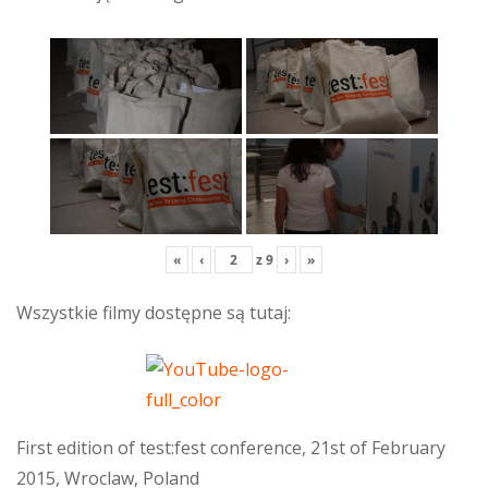
«
‹
z
9
›
»
Wszystkie filmy dostępne są tutaj:
First edition of test:fest conference, 21st of February
2015, Wroclaw, Poland