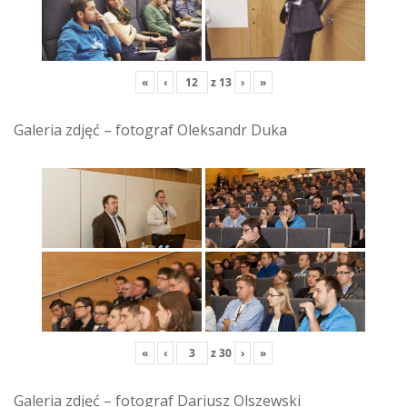
«
‹
z
13
›
»
Galeria zdjęć – fotograf Oleksandr Duka
«
‹
z
30
›
»
Galeria zdjęć – fotograf Dariusz Olszewski