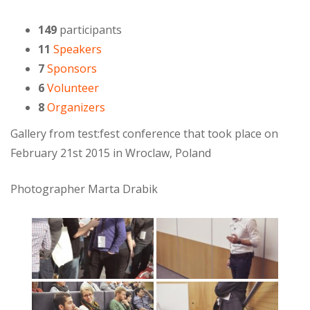
149
participants
11
Speakers
7
Sponsors
6
Volunteer
8
Organizers
Gallery from test:fest conference that took place on
February 21st 2015 in Wroclaw, Poland
Photographer Marta Drabik