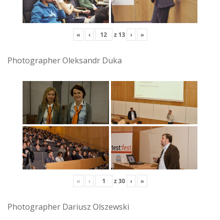
«
‹
z
13
›
»
Photographer Oleksandr Duka
«
‹
z
30
›
»
Photographer Dariusz Olszewski