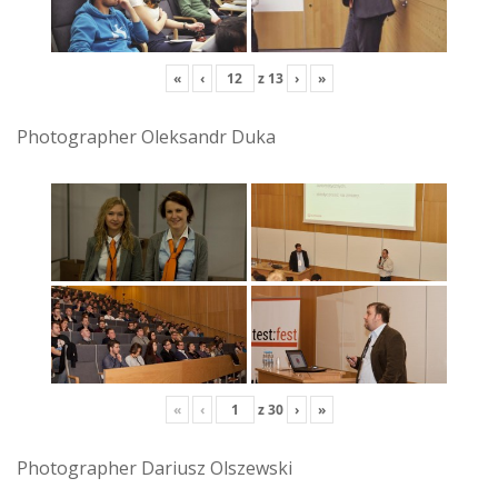
«
‹
z
13
›
»
Photographer Oleksandr Duka
«
‹
z
30
›
»
Photographer Dariusz Olszewski