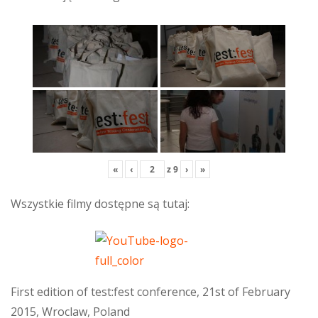
«
‹
z
9
›
»
Wszystkie filmy dostępne są tutaj:
First edition of test:fest conference, 21st of February
2015, Wroclaw, Poland