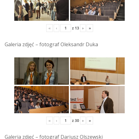
«
‹
z
13
›
»
Galeria zdjęć – fotograf Oleksandr Duka
«
‹
z
30
›
»
Galeria zdjęć – fotograf Dariusz Olszewski