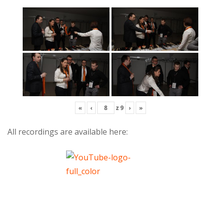
«
‹
z
9
›
»
All recordings are available here: