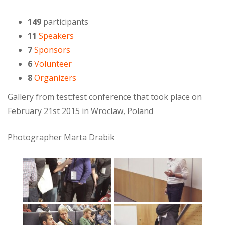
149
participants
11
Speakers
7
Sponsors
6
Volunteer
8
Organizers
Gallery from test:fest conference that took place on
February 21st 2015 in Wroclaw, Poland
Photographer Marta Drabik