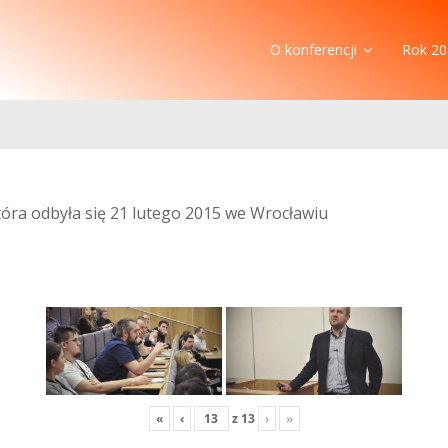
O konferencji
Rok 20
która odbyła się 21 lutego 2015 we Wrocławiu
«
‹
z
13
›
»