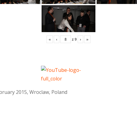
«
‹
z
9
›
»
February 2015, Wroclaw, Poland