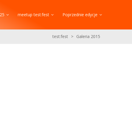
25
meetup test:fest
Poprzednie edycje
test:fest
>
Galeria 2015