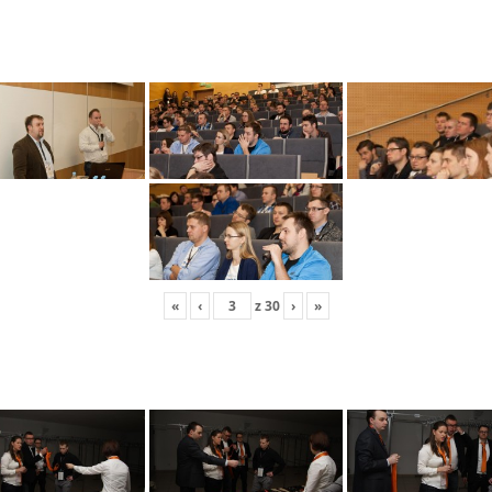
«
‹
z
30
›
»