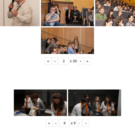
«
‹
z
30
›
»
«
‹
z
9
›
»