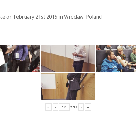
lace on February 21st 2015 in Wroclaw, Poland
«
‹
z
13
›
»