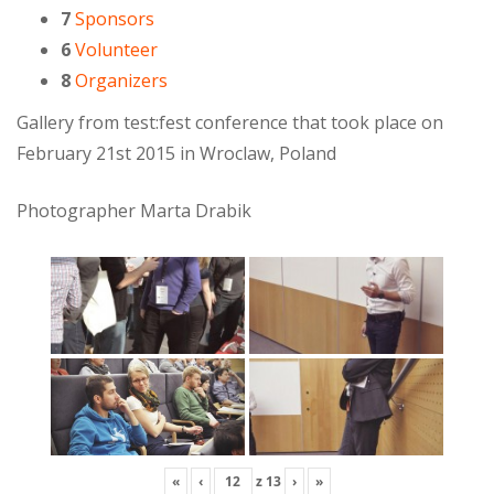
7
Sponsors
6
Volunteer
8
Organizers
Gallery from test:fest conference that took place on
February 21st 2015 in Wroclaw, Poland
Photographer Marta Drabik
«
‹
z
13
›
»