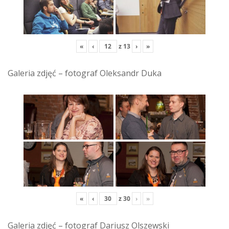
«
‹
z
13
›
»
Galeria zdjęć – fotograf Oleksandr Duka
«
‹
z
30
›
»
Galeria zdjęć – fotograf Dariusz Olszewski