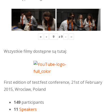
«
‹
z
9
›
»
Wszystkie filmy dostępne są tutaj:
First edition of test:fest conference, 21st of February
2015, Wroclaw, Poland
149
participants
11
Speakers