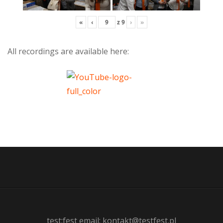
«
‹
z
9
›
»
All recordings are available here:
test:fest email: kontakt@testfest.pl