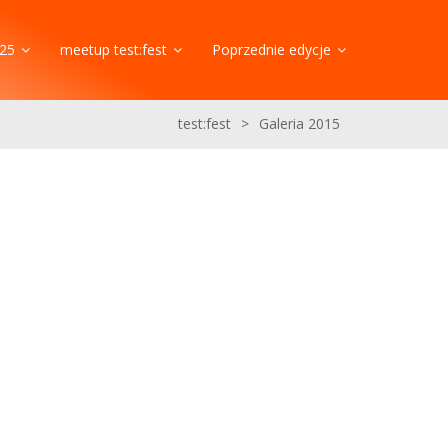
25
meetup test:fest
Poprzednie edycje
test:fest
>
Galeria 2015