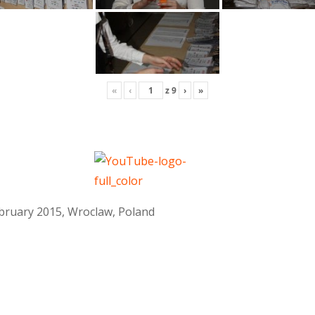
«
‹
z
9
›
»
February 2015, Wroclaw, Poland