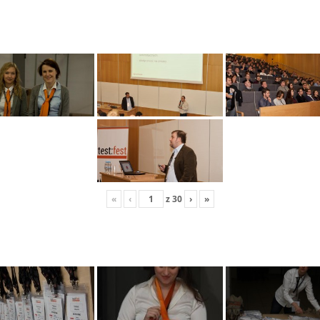
«
‹
z
30
›
»