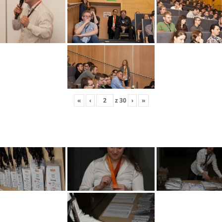
«
‹
z
30
›
»