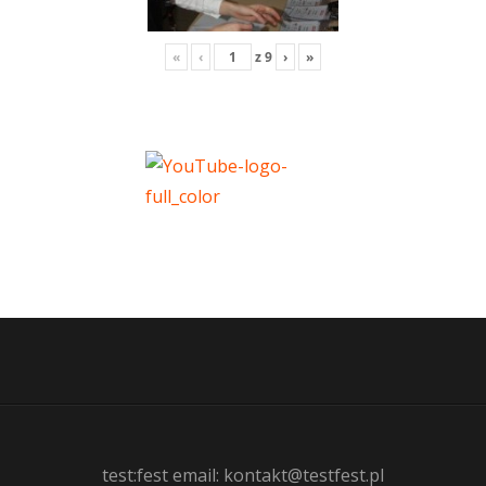
«
‹
z
9
›
»
test:fest email: kontakt@testfest.pl