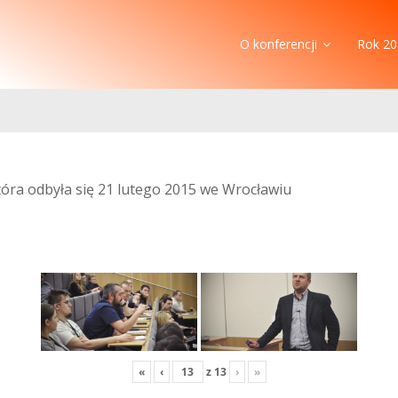
O konferencji
Rok 20
która odbyła się 21 lutego 2015 we Wrocławiu
«
‹
z
13
›
»