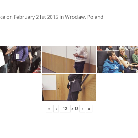
lace on February 21st 2015 in Wroclaw, Poland
«
‹
z
13
›
»