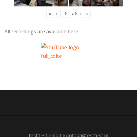
«
‹
z
9
›
»
All recordings are available here:
test:fest email: kontakt@testfest.pl