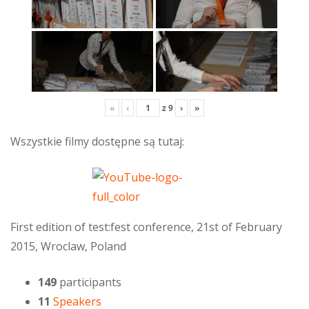
«
‹
z
9
›
»
Wszystkie filmy dostępne są tutaj:
First edition of test:fest conference, 21st of February
2015, Wroclaw, Poland
149
participants
11
Speakers