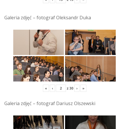
Galeria zdjęć – fotograf Oleksandr Duka
«
‹
z
30
›
»
Galeria zdjęć – fotograf Dariusz Olszewski