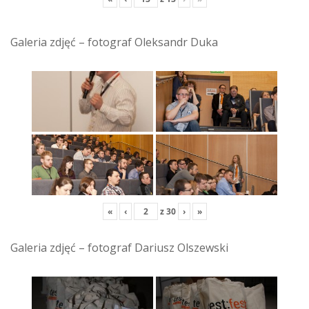
Galeria zdjęć – fotograf Oleksandr Duka
«
‹
z
30
›
»
Galeria zdjęć – fotograf Dariusz Olszewski