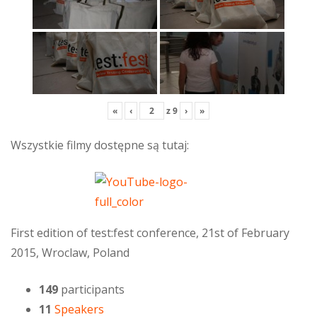
«
‹
z
9
›
»
Wszystkie filmy dostępne są tutaj:
First edition of test:fest conference, 21st of February
2015, Wroclaw, Poland
149
participants
11
Speakers