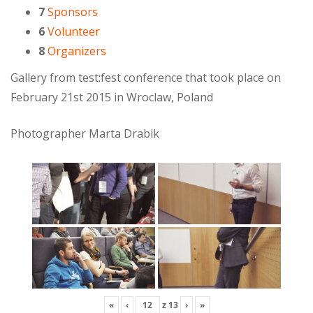
7
Sponsors
6
Volunteer
8
Organizers
Gallery from test:fest conference that took place on
February 21st 2015 in Wroclaw, Poland
Photographer Marta Drabik
«
‹
z
13
›
»