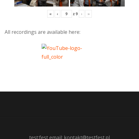
«
‹
z
9
›
»
All recordings are available here:
test:fest email: kontakt@testfest.pl