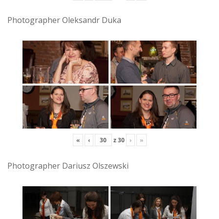
Photographer Oleksandr Duka
«
‹
z
30
›
»
Photographer Dariusz Olszewski