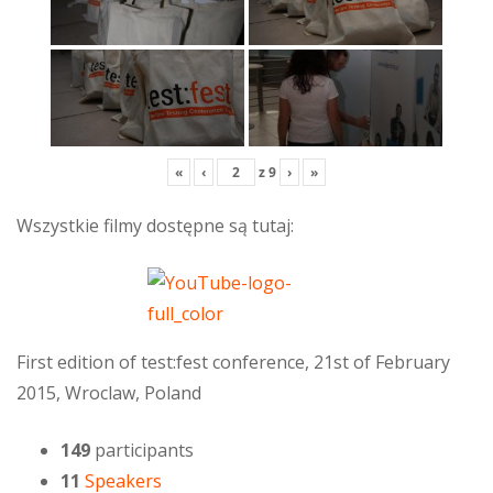
«
‹
z
9
›
»
Wszystkie filmy dostępne są tutaj:
First edition of test:fest conference, 21st of February
2015, Wroclaw, Poland
149
participants
11
Speakers