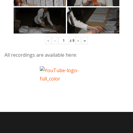
«
‹
z
9
›
»
All recordings are available here: