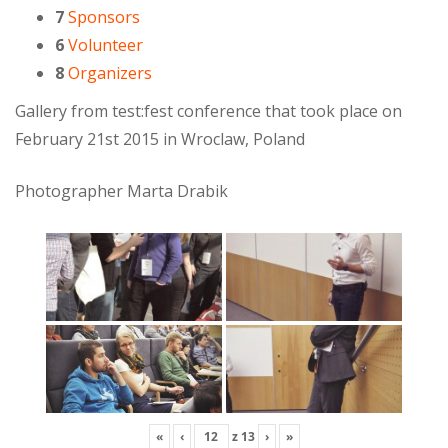
7
Sponsors
6
Volunteer
8
Organizers
Gallery from test:fest conference that took place on
February 21st 2015 in Wroclaw, Poland
Photographer Marta Drabik
«
‹
z
13
›
»