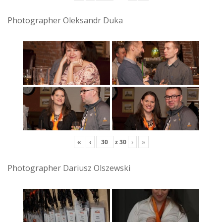
Photographer Oleksandr Duka
«
‹
z
30
›
»
Photographer Dariusz Olszewski