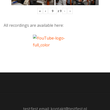
«
‹
z
9
›
»
All recordings are available here:
test:fest email: kontakt@testfest.pl