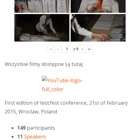
«
‹
z
9
›
»
Wszystkie filmy dostępne są tutaj:
First edition of test:fest conference, 21st of February
2015, Wroclaw, Poland
149
participants
11
Speakers