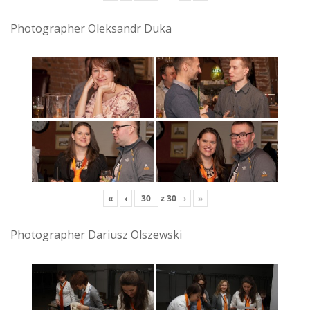
Photographer Oleksandr Duka
«
‹
z
30
›
»
Photographer Dariusz Olszewski