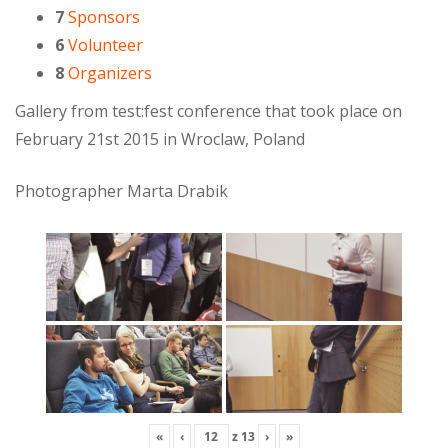
7
Sponsors
6
Volunteer
8
Organizers
Gallery from test:fest conference that took place on
February 21st 2015 in Wroclaw, Poland
Photographer Marta Drabik
«
‹
z
13
›
»