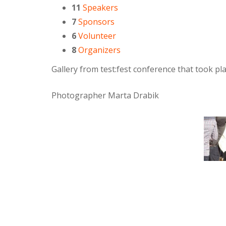
11
Speakers
7
Sponsors
6
Volunteer
8
Organizers
Gallery from test:fest conference that took p
Photographer Marta Drabik