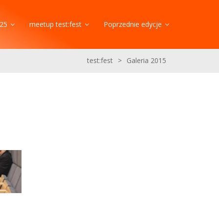
25
meetup test:fest
Poprzednie edycje
test:fest
>
Galeria 2015