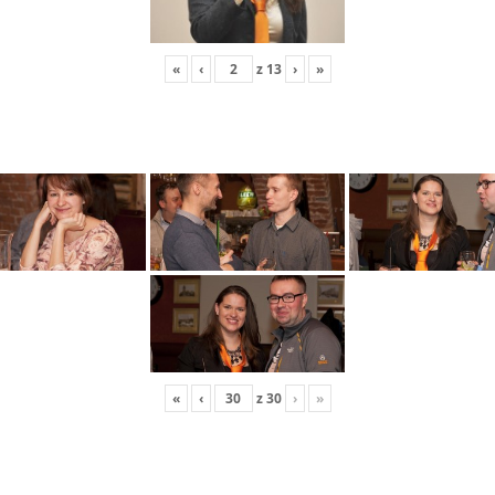
«
‹
z
13
›
»
«
‹
z
30
›
»