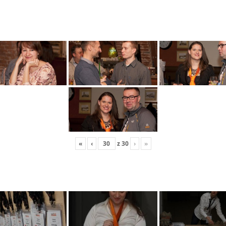
«
‹
z
30
›
»