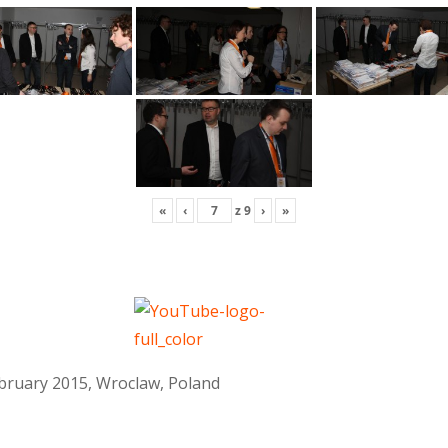
«
‹
z
9
›
»
February 2015, Wroclaw, Poland