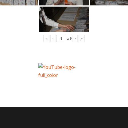
«
‹
z
9
›
»