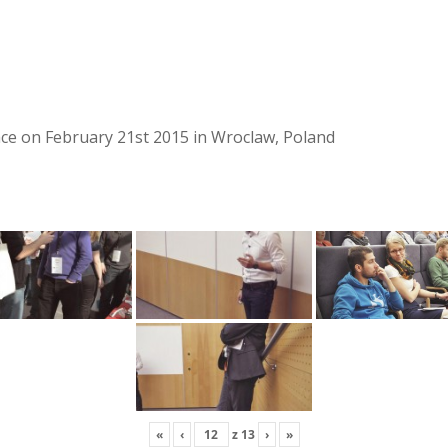
lace on February 21st 2015 in Wroclaw, Poland
«
‹
z
13
›
»