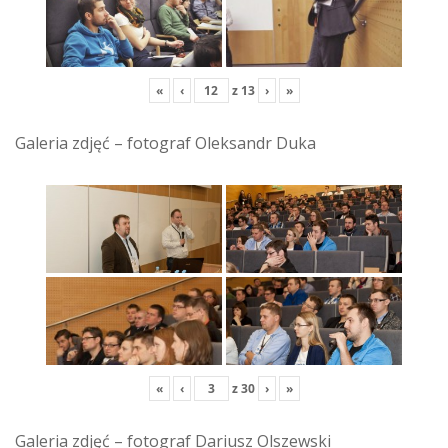
«
‹
z
13
›
»
Galeria zdjęć – fotograf Oleksandr Duka
«
‹
z
30
›
»
Galeria zdjęć – fotograf Dariusz Olszewski