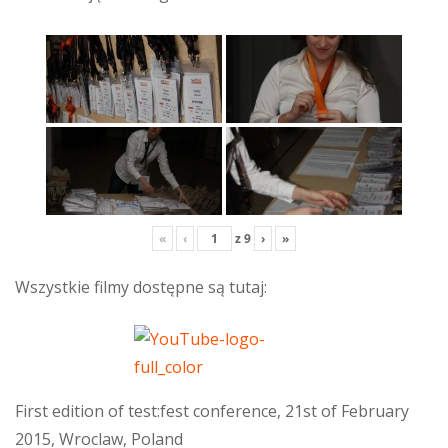
«
‹
z
9
›
»
Wszystkie filmy dostępne są tutaj:
First edition of test:fest conference, 21st of February
2015, Wroclaw, Poland