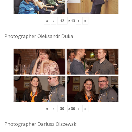
«
‹
z
13
›
»
Photographer Oleksandr Duka
«
‹
z
30
›
»
Photographer Dariusz Olszewski