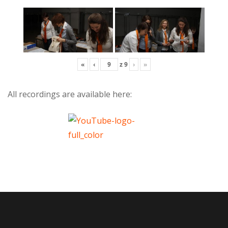
«
‹
z
9
›
»
All recordings are available here: