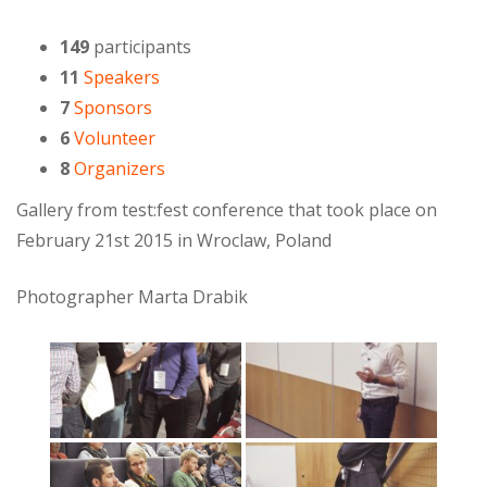
149
participants
11
Speakers
7
Sponsors
6
Volunteer
8
Organizers
Gallery from test:fest conference that took place on
February 21st 2015 in Wroclaw, Poland
Photographer Marta Drabik