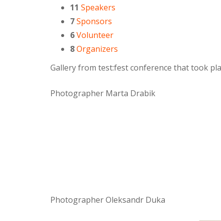
11
Speakers
7
Sponsors
6
Volunteer
8
Organizers
Gallery from test:fest conference that took p
Photographer Marta Drabik
Photographer Oleksandr Duka