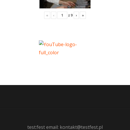
«
‹
z
9
›
»
test:fest email: kontakt@testfest.pl