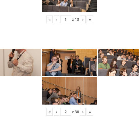
«
‹
z
13
›
»
«
‹
z
30
›
»