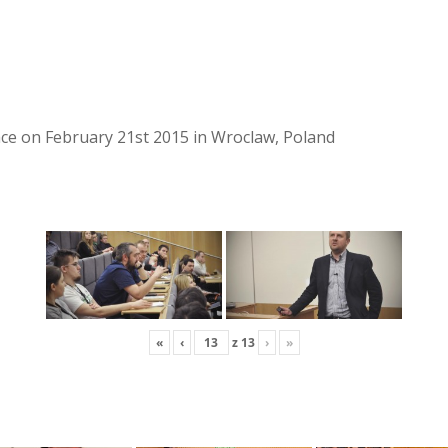
lace on February 21st 2015 in Wroclaw, Poland
«
‹
z
13
›
»