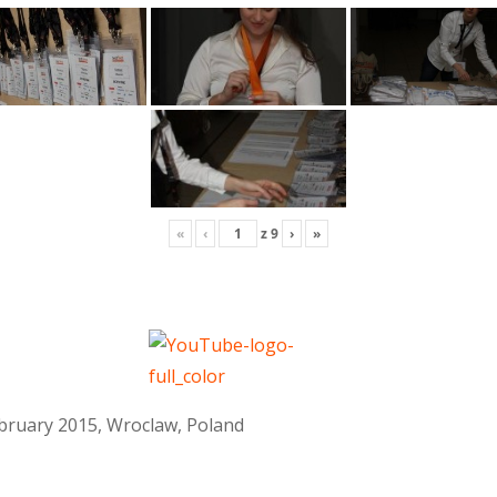
«
‹
z
9
›
»
February 2015, Wroclaw, Poland