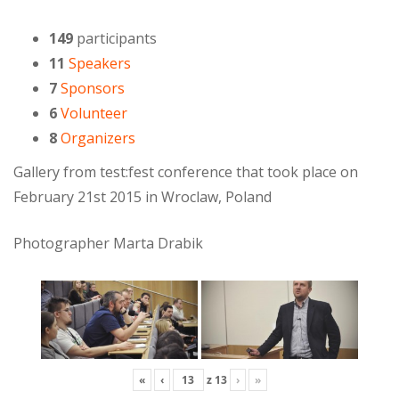
149
participants
11
Speakers
7
Sponsors
6
Volunteer
8
Organizers
Gallery from test:fest conference that took place on
February 21st 2015 in Wroclaw, Poland
Photographer Marta Drabik
«
‹
z
13
›
»