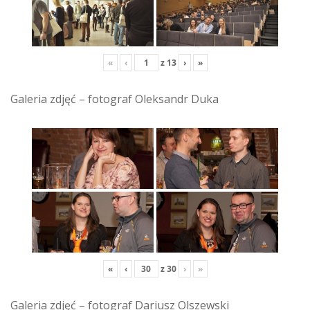
«
‹
z
13
›
»
Galeria zdjęć – fotograf Oleksandr Duka
«
‹
z
30
›
»
Galeria zdjęć – fotograf Dariusz Olszewski