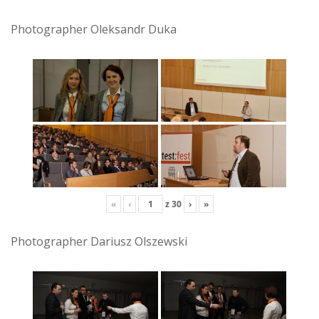
Photographer Oleksandr Duka
«
‹
z
30
›
»
Photographer Dariusz Olszewski