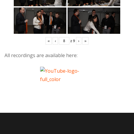
«
‹
z
9
›
»
All recordings are available here: