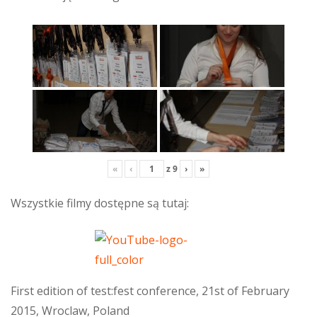
«
‹
z
9
›
»
Wszystkie filmy dostępne są tutaj:
First edition of test:fest conference, 21st of February
2015, Wroclaw, Poland