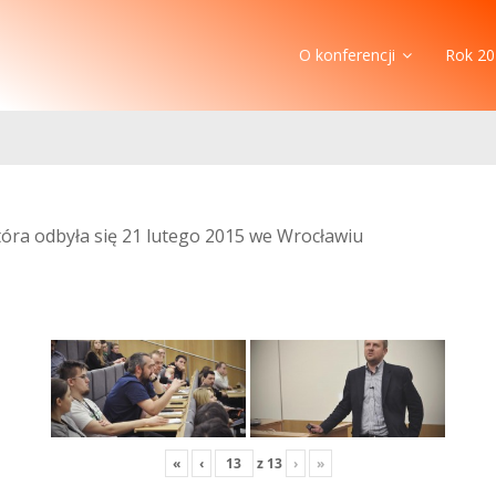
O konferencji
Rok 20
która odbyła się 21 lutego 2015 we Wrocławiu
«
‹
z
13
›
»