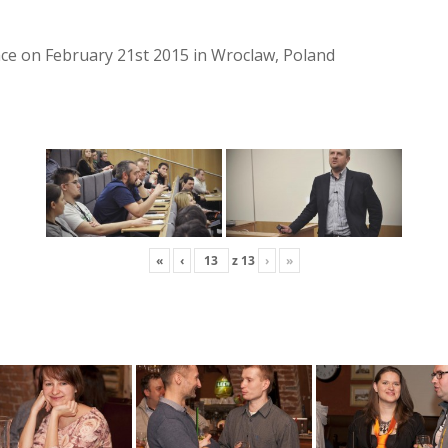
lace on February 21st 2015 in Wroclaw, Poland
«
‹
z
13
›
»