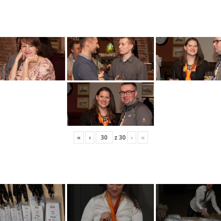
«
‹
z
30
›
»