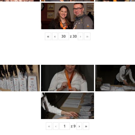
«
‹
z
30
›
»
«
‹
z
9
›
»