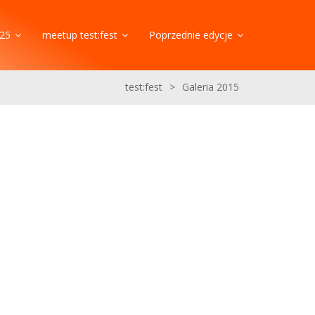
25
meetup test:fest
Poprzednie edycje
test:fest
>
Galeria 2015