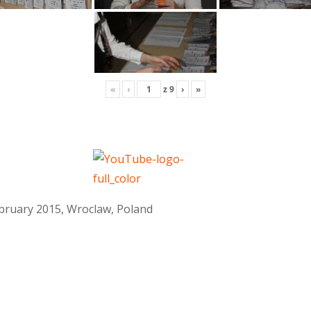
«
‹
z
9
›
»
February 2015, Wroclaw, Poland