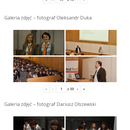
Galeria zdjęć – fotograf Oleksandr Duka
«
‹
z
30
›
»
Galeria zdjęć – fotograf Dariusz Olszewski