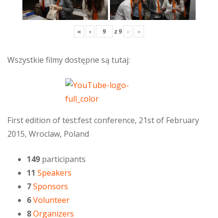
«
‹
z
9
›
»
Wszystkie filmy dostępne są tutaj:
First edition of test:fest conference, 21st of February
2015, Wroclaw, Poland
149
participants
11
Speakers
7
Sponsors
6
Volunteer
8
Organizers