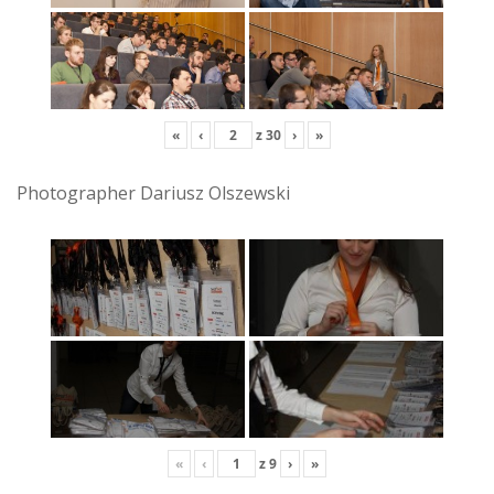
«
‹
z
30
›
»
Photographer Dariusz Olszewski
«
‹
z
9
›
»